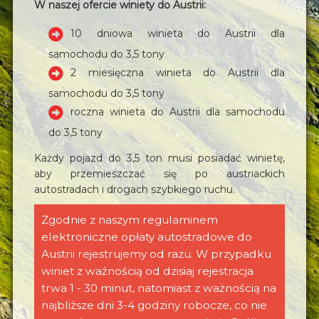
W naszej ofercie winiety do Austrii:
10 dniowa winieta do Austrii dla
samochodu do 3,5 tony
2 miesięczna winieta do Austrii dla
samochodu do 3,5 tony
roczna winieta do Austrii dla samochodu
do 3,5 tony
Każdy pojazd do 3,5 ton musi posiadać winietę,
aby przemieszczać się po austriackich
autostradach i drogach szybkiego ruchu.
Zgodnie z naszym regulaminem
elektroniczne opłaty autostradowe do
Austrii rejestrujemy od razu. W przypadku
winiet z ważnością od dzisiaj rejestracja
trwa 1 - 30 minut, natomiast z ważnością na
najbliższe dni 3-4 godziny robocze, co nie