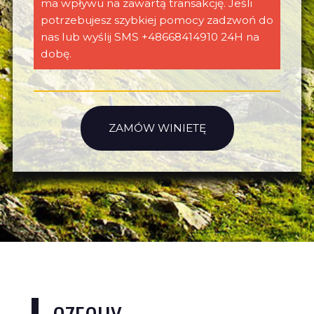
ma wpływu na zawartą transakcję. Jeśli
potrzebujesz szybkiej pomocy zadzwoń do
nas lub wyślij SMS +48668414910 24H na
dobę.
ZAMÓW WINIETĘ