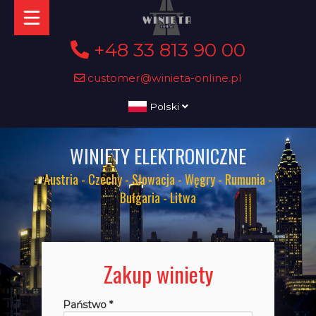
+48 33 813 90 00
customer@winieta-online.pl
Polski
WINIETY ELEKTRONICZNE
Austria - Czechy - Słowacja - Węgry - Rumunia -
Bułgaria - Litwa
Zakup winiety
Państwo *