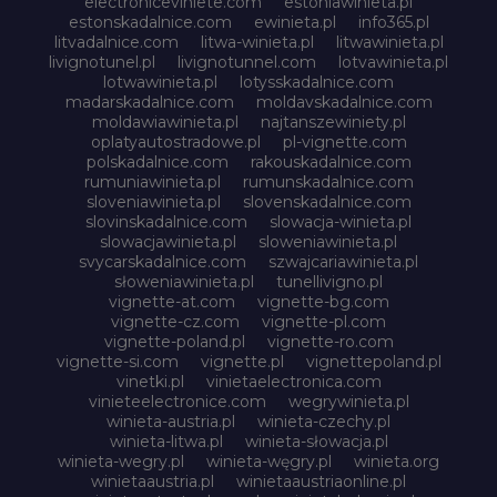
electroniceviniete.com
estoniawinieta.pl
estonskadalnice.com
ewinieta.pl
info365.pl
litvadalnice.com
litwa-winieta.pl
litwawinieta.pl
livignotunel.pl
livignotunnel.com
lotvawinieta.pl
lotwawinieta.pl
lotysskadalnice.com
madarskadalnice.com
moldavskadalnice.com
moldawiawinieta.pl
najtanszewiniety.pl
oplatyautostradowe.pl
pl-vignette.com
polskadalnice.com
rakouskadalnice.com
rumuniawinieta.pl
rumunskadalnice.com
sloveniawinieta.pl
slovenskadalnice.com
slovinskadalnice.com
slowacja-winieta.pl
slowacjawinieta.pl
sloweniawinieta.pl
svycarskadalnice.com
szwajcariawinieta.pl
słoweniawinieta.pl
tunellivigno.pl
vignette-at.com
vignette-bg.com
vignette-cz.com
vignette-pl.com
vignette-poland.pl
vignette-ro.com
vignette-si.com
vignette.pl
vignettepoland.pl
vinetki.pl
vinietaelectronica.com
vinieteelectronice.com
wegrywinieta.pl
winieta-austria.pl
winieta-czechy.pl
winieta-litwa.pl
winieta-słowacja.pl
winieta-wegry.pl
winieta-węgry.pl
winieta.org
winietaaustria.pl
winietaaustriaonline.pl