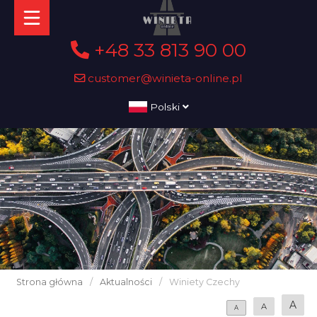
+48 33 813 90 00
customer@winieta-online.pl
Polski
Strona główna
/
Aktualności
/
Winiety Czechy
A
A
A