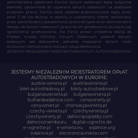
administratora, odbiorcami Pani(a) danych osobowych będą wyłącznie
podmioty uprawnione do uzyskania danych osobowych na podstawie
przepisów prawa, Pani(a) dane osobowe przechowywane będą przez
okres 5 lat lub dłuższy w oparciu o uzasadniony interes realizowany
przez administratora, posiada Pan(i) prawo do żądania od administratora
dostępu do danych osobowych, prawo do ich sprostowania usunięcia lub
ograniczenia przetwarzania, ma Pan(i) prawo wniesienia skargi do
Prezesa Urzędu Ochrony Danych Osobowych, podanie danych
osobowych jest dobrowolne, jednakże niepodanie danych może
skutkować niemożliwością realizacji usług /ofertowania.
JESTEŚMY NIEZALEŻNYM REJESTRATOREM OPŁAT AUTOSTRADOWYCH
JESTEŚMY NIEZALEŻNYM REJESTRATOREM OPŁAT
AUTOSTRADOWYCH W EUROPIE:
austria-winieta.pl
austriawinieta.pl
bilet-autostradowy.pl
bilety-autostradowe.pl
bulgariawienieta.pl
bulgariawinieta.pl
bulharskadalnice.com
cenawiniety.pl
cenywiniet.pl
chorwacjawinieta.pl
czechy-winieta.pl
czechywinieta.pl
czechywiniety.pl
dalnicnipoplatky.com
dalnicniznamka.eu
digital-vignette.de
e-vignette.pl
e-winieta.eu
edalnice.org
edalnice.pl
electronicavinieta.com