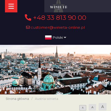
+48 33 813 90 00
customer@winieta-online.pl
Polski
Strona główna
/
Austria winieta
A
A
A