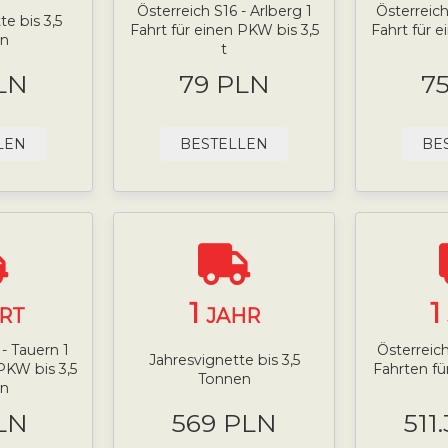
Österreich S16 - Arlberg 1
Österreich
e bis 3,5
Fahrt für einen PKW bis 3,5
Fahrt für 
n
t
LN
79 PLN
7
LEN
BESTELLEN
BE
1
1
RT
JAHR
- Tauern 1
Österreich
Jahresvignette bis 3,5
PKW bis 3,5
Fahrten fü
Tonnen
n
LN
569 PLN
511