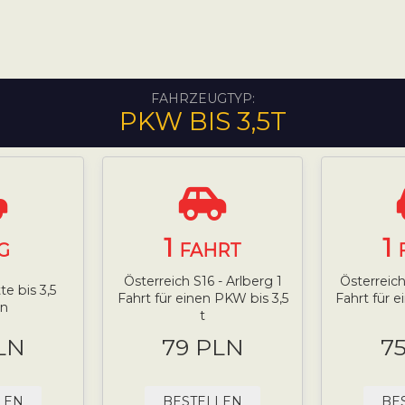
FAHRZEUGTYP:
PKW BIS 3,5T
1
1
G
FAHRT
Österreich S16 - Arlberg 1
Österreich
e bis 3,5
Fahrt für einen PKW bis 3,5
Fahrt für 
n
t
LN
79 PLN
7
LEN
BESTELLEN
BE