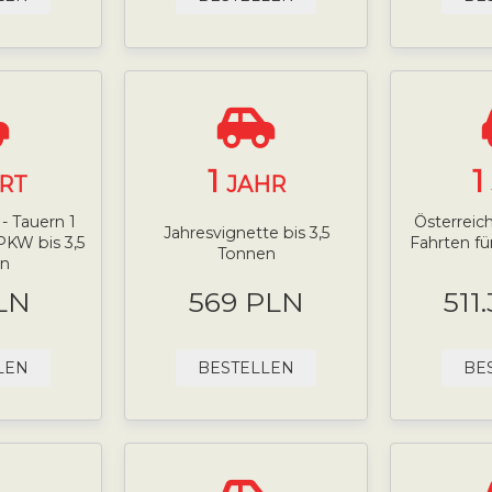
1
1
RT
JAHR
- Tauern 1
Österreich
Jahresvignette bis 3,5
PKW bis 3,5
Fahrten fü
Tonnen
n
LN
569 PLN
511
LEN
BESTELLEN
BE