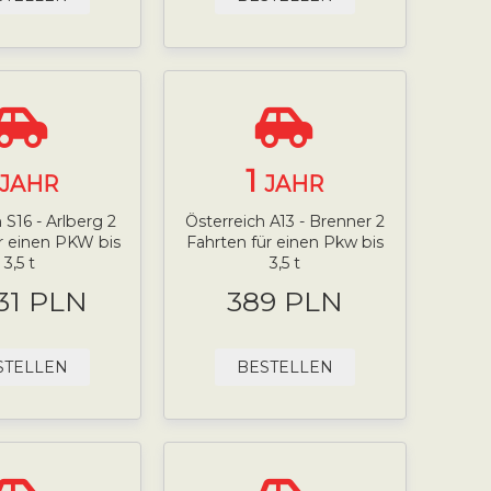
1
JAHR
JAHR
 S16 - Arlberg 2
Österreich A13 - Brenner 2
r einen PKW bis
Fahrten für einen Pkw bis
3,5 t
3,5 t
.31 PLN
389 PLN
STELLEN
BESTELLEN