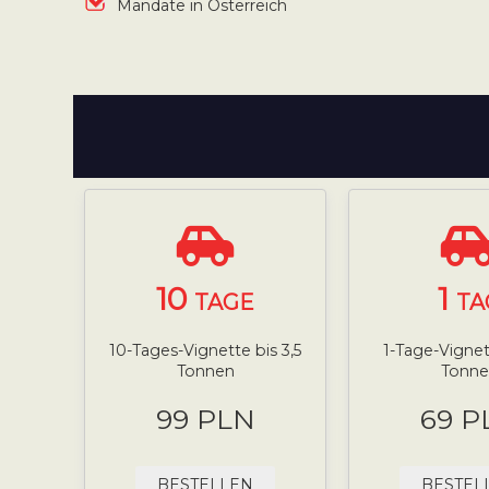
Mandate in Österreich
10
1
TAGE
TA
10-Tages-Vignette bis 3,5
1-Tage-Vignett
Tonnen
Tonne
99 PLN
69 P
BESTELLEN
BESTEL