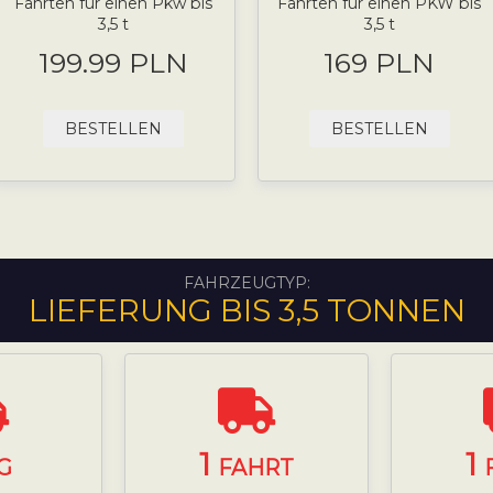
Fahrten für einen Pkw bis
Fahrten für einen PKW bis
3,5 t
3,5 t
199.99 PLN
169 PLN
BESTELLEN
BESTELLEN
FAHRZEUGTYP:
LIEFERUNG BIS 3,5 TONNEN
1
1
G
FAHRT