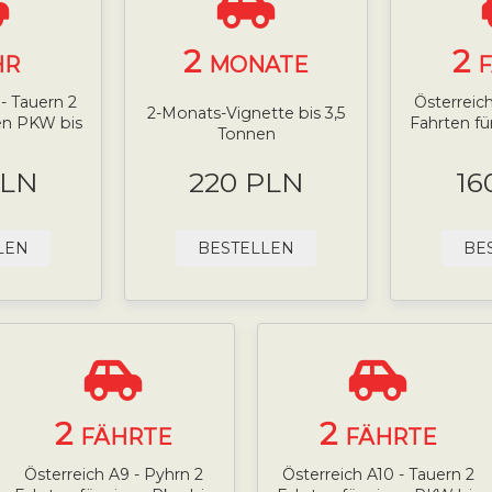
2
2
HR
MONATE
- Tauern 2
Österreich
2-Monats-Vignette bis 3,5
nen PKW bis
Fahrten fü
Tonnen
PLN
220 PLN
16
LEN
BESTELLEN
BE
2
2
FÄHRTE
FÄHRTE
Österreich A9 - Pyhrn 2
Österreich A10 - Tauern 2