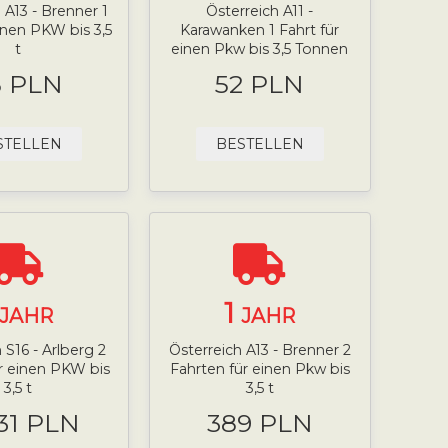
 A13 - Brenner 1
Österreich A11 -
einen PKW bis 3,5
Karawanken 1 Fahrt für
t
einen Pkw bis 3,5 Tonnen
5 PLN
52 PLN
STELLEN
BESTELLEN
1
JAHR
JAHR
 S16 - Arlberg 2
Österreich A13 - Brenner 2
r einen PKW bis
Fahrten für einen Pkw bis
3,5 t
3,5 t
.31 PLN
389 PLN