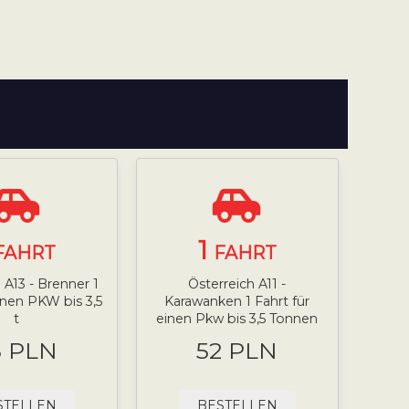
1
FAHRT
FAHRT
 A13 - Brenner 1
Österreich A11 -
einen PKW bis 3,5
Karawanken 1 Fahrt für
t
einen Pkw bis 3,5 Tonnen
5 PLN
52 PLN
STELLEN
BESTELLEN