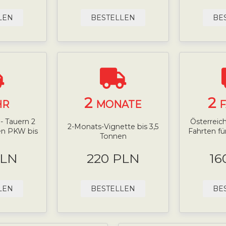
LEN
BESTELLEN
BE
2
2
HR
MONATE
- Tauern 2
Österreich
2-Monats-Vignette bis 3,5
nen PKW bis
Fahrten fü
Tonnen
PLN
220 PLN
16
LEN
BESTELLEN
BE