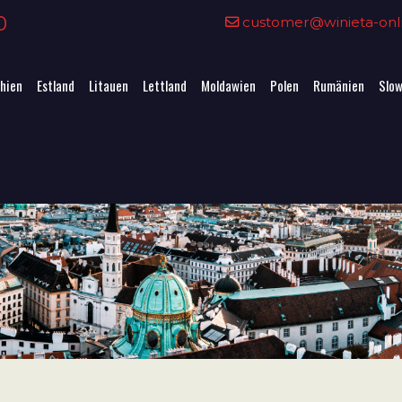
0
customer@winieta-onli
hien
Estland
Litauen
Lettland
Moldawien
Polen
Rumänien
Slow