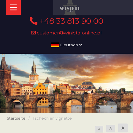
+48 33 813 90 00
customer@winieta-online.pl
Deutsch
Startseite
/
Tschechien vignette
A
A
A