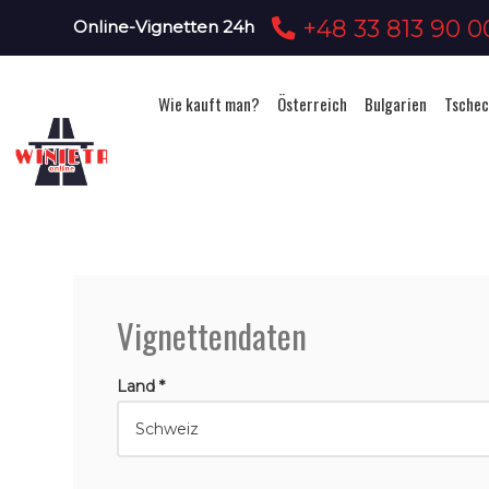
+48 33 813 90 0
Online-Vignetten 24h
Wie kauft man?
Österreich
Bulgarien
Tschec
Vignettendaten
Land *