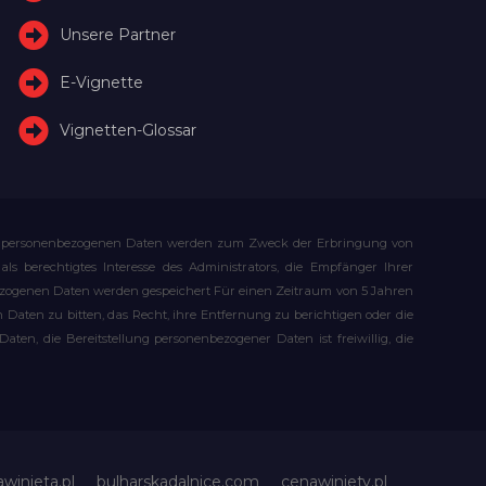
Unsere Partner
E-Vignette
Vignetten-Glossar
Ihre personenbezogenen Daten werden zum Zweck der Erbringung von
s berechtigtes Interesse des Administrators, die Empfänger Ihrer
bezogenen Daten werden gespeichert Für einen Zeitraum von 5 Jahren
Daten zu bitten, das Recht, ihre Entfernung zu berichtigen oder die
n, die Bereitstellung personenbezogener Daten ist freiwillig, die
awinieta.pl
bulharskadalnice.com
cenawiniety.pl