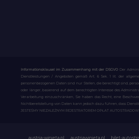
Informationsklausel im Zusammenhang mit der DSGVO
Der Admini
Dienstleistungen / Angeboten gemäß Art. 6 Sek. 1 lit. der allge
personenbezogenen Daten sind nur Stellen, die berechtigt sind, pe
oder länger, basierend auf dem berechtigten Interesse des Administ
Verarbeitung einzuschränken, Sie haben das Recht, eine Beschwerd
Nichtbereitstellung von Daten kann jedoch dazu führen, dass Dienst
JESTEŚMY NIEZALEŻNYM REJESTRATOREM OPŁAT AUTOSTRADO
austria-winieta.pl
austriawinieta.pl
bilet-autostr