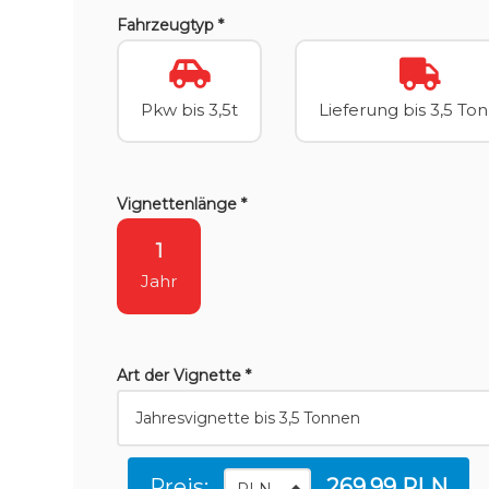
Fahrzeugtyp *
Pkw bis 3,5t
Lieferung bis 3,5 To
Vignettenlänge *
1
Jahr
Art der Vignette *
Preis:
269.99 PLN