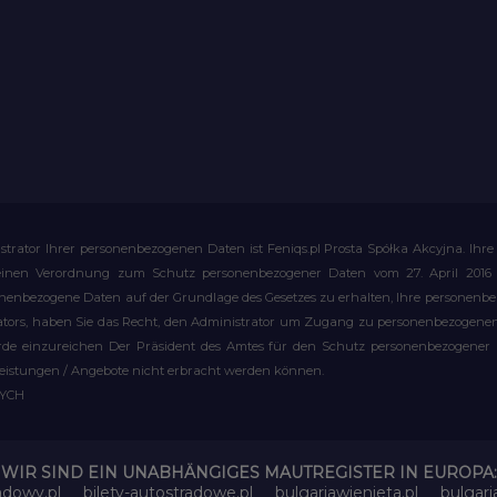
strator Ihrer personenbezogenen Daten ist Feniqs.pl Prosta Spółka Akcyjna. 
meinen Verordnung zum Schutz personenbezogener Daten vom 27. April 2016 al
rsonenbezogene Daten auf der Grundlage des Gesetzes zu erhalten, Ihre personen
rators, haben Sie das Recht, den Administrator um Zugang zu personenbezogenen 
e einzureichen Der Präsident des Amtes für den Schutz personenbezogener Date
leistungen / Angebote nicht erbracht werden können.
WYCH
WIR SIND EIN UNABHÄNGIGES MAUTREGISTER IN EUROPA:
adowy.pl
bilety-autostradowe.pl
bulgariawienieta.pl
bulgari