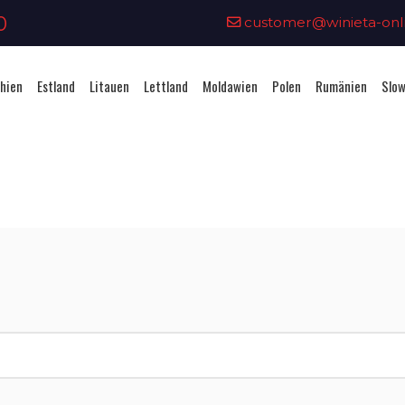
0
customer@winieta-onli
hien
Estland
Litauen
Lettland
Moldawien
Polen
Rumänien
Slow
Vignettenkauf - Schweiz