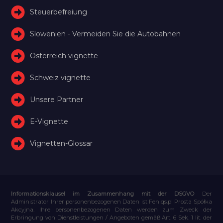
Steuerbefreiung
Slowenien - Vermeiden Sie die Autobahnen
Österreich vignette
Schweiz vignette
Unsere Partner
E-Vignette
Vignetten-Glossar
Informationsklausel im Zusammenhang mit der DSGVO
Der
Administrator Ihrer personenbezogenen Daten ist Feniqs.pl Prosta Spółka
Akcyjna. Ihre personenbezogenen Daten werden zum Zweck der
Erbringung von Dienstleistungen / Angeboten gemäß Art. 6 Sek. 1 lit. der