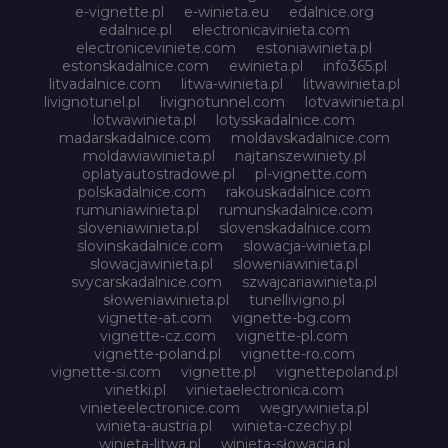
e-vignette.pl
e-winieta.eu
edalnice.org
edalnice.pl
electronicavinieta.com
electroniceviniete.com
estoniawinieta.pl
estonskadalnice.com
ewinieta.pl
info365.pl
litvadalnice.com
litwa-winieta.pl
litwawinieta.pl
livignotunel.pl
livignotunnel.com
lotvawinieta.pl
lotwawinieta.pl
lotysskadalnice.com
madarskadalnice.com
moldavskadalnice.com
moldawiawinieta.pl
najtanszewiniety.pl
oplatyautostradowe.pl
pl-vignette.com
polskadalnice.com
rakouskadalnice.com
rumuniawinieta.pl
rumunskadalnice.com
sloveniawinieta.pl
slovenskadalnice.com
slovinskadalnice.com
slowacja-winieta.pl
slowacjawinieta.pl
sloweniawinieta.pl
svycarskadalnice.com
szwajcariawinieta.pl
słoweniawinieta.pl
tunellivigno.pl
vignette-at.com
vignette-bg.com
vignette-cz.com
vignette-pl.com
vignette-poland.pl
vignette-ro.com
vignette-si.com
vignette.pl
vignettepoland.pl
vinetki.pl
vinietaelectronica.com
vinieteelectronice.com
wegrywinieta.pl
winieta-austria.pl
winieta-czechy.pl
winieta-litwa.pl
winieta-słowacja.pl