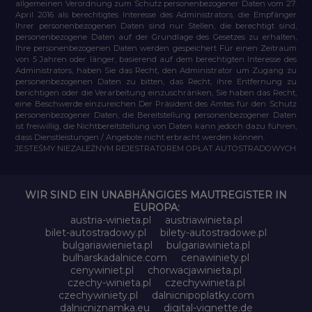
allgemeinen Verordnung zum Schutz personenbezogener Daten vom 27.
April 2016 als berechtigtes Interesse des Administrators, die Empfänger
Ihrer personenbezogenen Daten sind nur Stellen, die berechtigt sind,
personenbezogene Daten auf der Grundlage des Gesetzes zu erhalten,
Ihre personenbezogenen Daten werden gespeichert Für einen Zeitraum
von 5 Jahren oder länger, basierend auf dem berechtigten Interesse des
Administrators, haben Sie das Recht, den Administrator um Zugang zu
personenbezogenen Daten zu bitten, das Recht, ihre Entfernung zu
berichtigen oder die Verarbeitung einzuschränken, Sie haben das Recht,
eine Beschwerde einzureichen Der Präsident des Amtes für den Schutz
personenbezogener Daten, die Bereitstellung personenbezogener Daten
ist freiwillig, die Nichtbereitstellung von Daten kann jedoch dazu führen,
dass Dienstleistungen / Angebote nicht erbracht werden können.
JESTEŚMY NIEZALEŻNYM REJESTRATOREM OPŁAT AUTOSTRADOWYCH
WIR SIND EIN UNABHÄNGIGES MAUTREGISTER IN
EUROPA:
austria-winieta.pl
austriawinieta.pl
bilet-autostradowy.pl
bilety-autostradowe.pl
bulgariawienieta.pl
bulgariawinieta.pl
bulharskadalnice.com
cenawiniety.pl
cenywiniet.pl
chorwacjawinieta.pl
czechy-winieta.pl
czechywinieta.pl
czechywiniety.pl
dalnicnipoplatky.com
dalnicniznamka.eu
digital-vignette.de