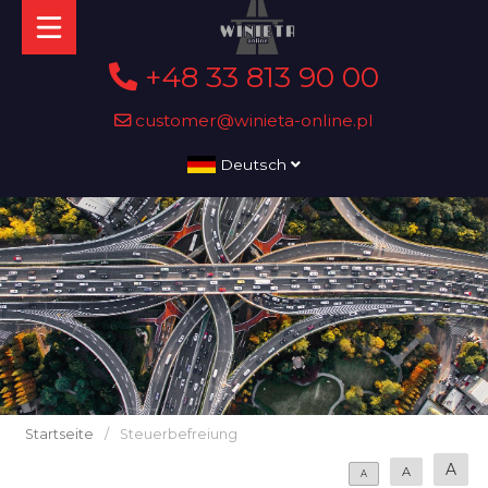
+48 33 813 90 00
customer@winieta-online.pl
Deutsch
Startseite
/
Steuerbefreiung
A
A
A