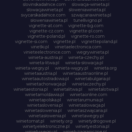
slovinskadalnice.com
slowacja-winieta.pl
slowacjawinieta.pl
sloweniawinieta.pl
svycarskadalnice.com
szwajcariawinieta.pl
słoweniawinieta.pl
tunellivigno.pl
vignette-at.com
vignette-bg.com
vignette-cz.com
vignette-pl.com
vignette-poland.pl
vignette-ro.com
vignette-si.com
vignette.pl
vignettepoland.pl
vinetki.pl
vinietaelectronica.com
vinieteelectronice.com
wegrywinieta.pl
winieta-austria.pl
winieta-czechy.pl
winieta-litwa.pl
winieta-słowacja.pl
winieta-wegry.pl
winieta-węgry.pl
winieta.org
winietaaustria.pl
winietaaustriaonline.pl
winietaautostradowa.pl
winietabulgaria.pl
winietachorwacja.pl
winietaczechy.pl
winietaestonia.pl
winietalitwa.pl
winietalotwa.pl
winietamoldawia.pl
winietaonline.com
winietapolska.pl
winietarumunia.pl
winietaslovenia.pl
winietaslowacja.pl
winietaslowenia.pl
winietaszwajcaria.pl
winietasłowenia.pl
winietawegry.pl
winietomat.pl
winiety.org
winietydrogowe.pl
winietyelektroniczne.pl
winietyestonia.pl
winietywegry.pl
winietyzagraniczne.pl