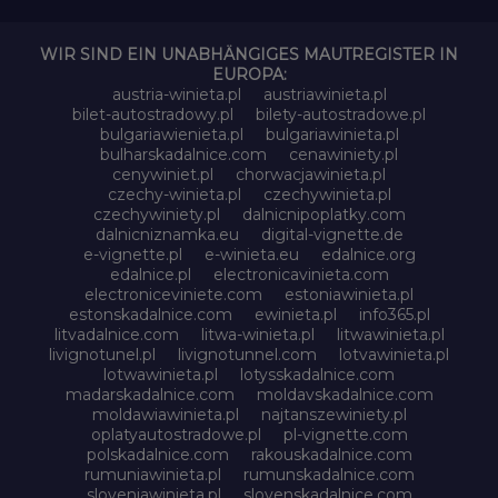
WIR SIND EIN UNABHÄNGIGES MAUTREGISTER IN
EUROPA:
austria-winieta.pl
austriawinieta.pl
bilet-autostradowy.pl
bilety-autostradowe.pl
bulgariawienieta.pl
bulgariawinieta.pl
bulharskadalnice.com
cenawiniety.pl
cenywiniet.pl
chorwacjawinieta.pl
czechy-winieta.pl
czechywinieta.pl
czechywiniety.pl
dalnicnipoplatky.com
dalnicniznamka.eu
digital-vignette.de
e-vignette.pl
e-winieta.eu
edalnice.org
edalnice.pl
electronicavinieta.com
electroniceviniete.com
estoniawinieta.pl
estonskadalnice.com
ewinieta.pl
info365.pl
litvadalnice.com
litwa-winieta.pl
litwawinieta.pl
livignotunel.pl
livignotunnel.com
lotvawinieta.pl
lotwawinieta.pl
lotysskadalnice.com
madarskadalnice.com
moldavskadalnice.com
moldawiawinieta.pl
najtanszewiniety.pl
oplatyautostradowe.pl
pl-vignette.com
polskadalnice.com
rakouskadalnice.com
rumuniawinieta.pl
rumunskadalnice.com
sloveniawinieta.pl
slovenskadalnice.com