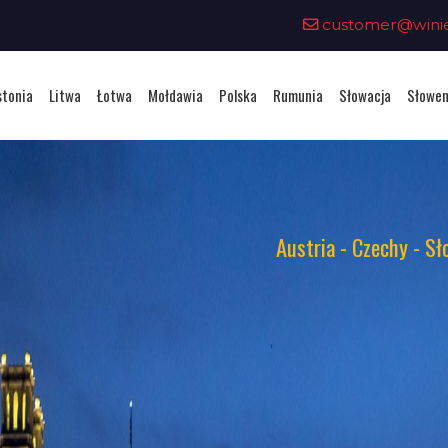
customer@winiet
stonia
Litwa
Łotwa
Mołdawia
Polska
Rumunia
Słowacja
Słowen
Austria - Czechy - Sł