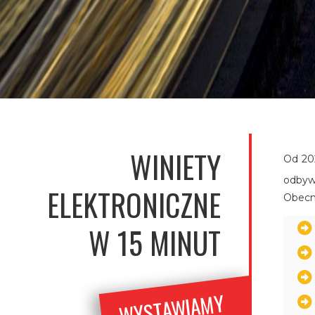
WINIETY
Od 202
odbyw
ELEKTRONICZNE
Obecni
W 15 MINUT
WYSTA
WIA
MY
FAKT