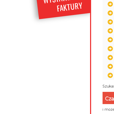
URY
Szukas
Cza
i może