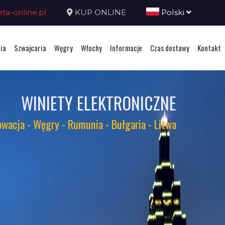
a-online.pl
KUP ONLINE
Polski
ia
Szwajcaria
Węgry
Włochy
Informacje
Czas dostawy
Kontakt
WINIETY ELEKTRONICZNE
owacja - Węgry - Rumunia - Bułgaria - Litwa