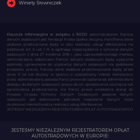
Winiety Słowniczek
Klauzula informacyjna w związku z RODO
administratorem Pani(a)
danych osobowych jest Feniqs.pl Prosta Spółka Akcyjna. Pani/Pana dane
osobowe przetwarzane będą w celu realizacji usług/ ofertowania na
podstawie art. 6 ust. 1 lit. b ogólnego rozporządzenia o ochronie danych
osobowych z dnia 27 kwietnia 2016 r. jako usprawiedliwionego interesu
administratora, odbiorcami Pani(a) danych osobowych będą wyłącznie
podmioty uprawnione do uzyskania danych osobowych na podstawie
przepisów prawa, Pani(a) dane osobowe przechowywane będą przez
okres 5 lat lub dłuższy w oparciu o uzasadniony interes realizowany
przez administratora, posiada Pan(i) prawo do żądania od administratora
dostępu do danych osobowych, prawo do ich sprostowania usunięcia lub
ograniczenia przetwarzania, ma Pan(i) prawo wniesienia skargi do
Prezesa Urzędu Ochrony Danych Osobowych, podanie danych
osobowych jest dobrowolne, jednakże niepodanie danych może
skutkować niemożliwością realizacji usług /ofertowania.
JESTEŚMY NIEZALEŻNYM REJESTRATOREM OPŁAT AUTOSTRADOWYCH
JESTEŚMY NIEZALEŻNYM REJESTRATOREM OPŁAT
AUTOSTRADOWYCH W EUROPIE: