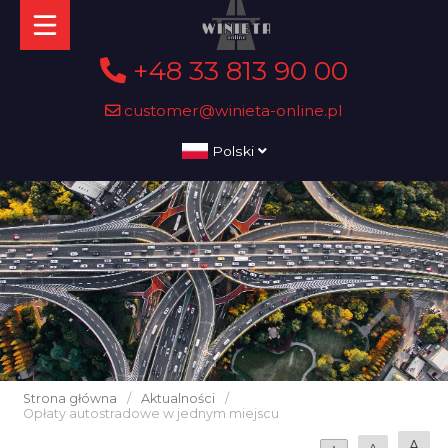
+48 33 813 90 00
customer@winieta-online.pl
Polski
Strona główna
/
Aktualności
/
Opłaty autostradowe w jednym miejscu
A
A