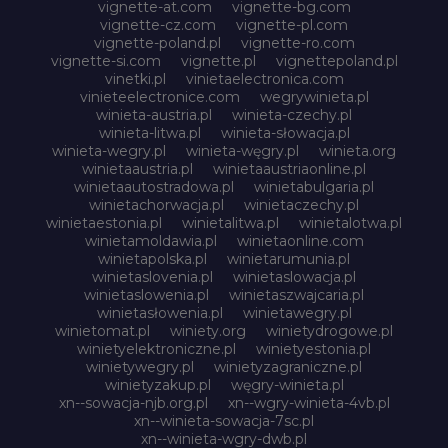
vignette-at.com
vignette-bg.com
vignette-cz.com
vignette-pl.com
vignette-poland.pl
vignette-ro.com
vignette-si.com
vignette.pl
vignettepoland.pl
vinetki.pl
vinietaelectronica.com
vinieteelectronice.com
wegrywinieta.pl
winieta-austria.pl
winieta-czechy.pl
winieta-litwa.pl
winieta-słowacja.pl
winieta-wegry.pl
winieta-węgry.pl
winieta.org
winietaaustria.pl
winietaaustriaonline.pl
winietaautostradowa.pl
winietabulgaria.pl
winietachorwacja.pl
winietaczechy.pl
winietaestonia.pl
winietalitwa.pl
winietalotwa.pl
winietamoldawia.pl
winietaonline.com
winietapolska.pl
winietarumunia.pl
winietaslovenia.pl
winietaslowacja.pl
winietaslowenia.pl
winietaszwajcaria.pl
winietasłowenia.pl
winietawegry.pl
winietomat.pl
winiety.org
winietydrogowe.pl
winietyelektroniczne.pl
winietyestonia.pl
winietywegry.pl
winietyzagraniczne.pl
winietyzakup.pl
węgry-winieta.pl
xn--sowacja-njb.org.pl
xn--wgry-winieta-4vb.pl
xn--winieta-sowacja-7sc.pl
xn--winieta-wgry-dwb.pl