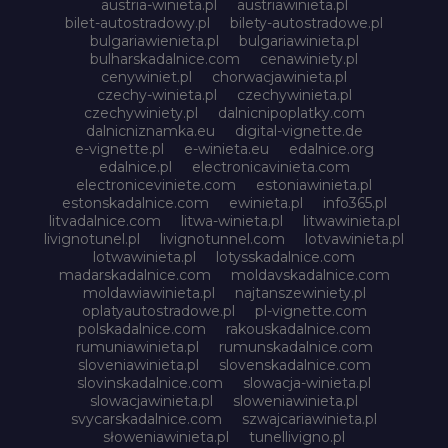
austria-winieta.pl
austriawinieta.pl
bilet-autostradowy.pl
bilety-autostradowe.pl
bulgariawienieta.pl
bulgariawinieta.pl
bulharskadalnice.com
cenawiniety.pl
cenywiniet.pl
chorwacjawinieta.pl
czechy-winieta.pl
czechywinieta.pl
czechywiniety.pl
dalnicnipoplatky.com
dalnicniznamka.eu
digital-vignette.de
e-vignette.pl
e-winieta.eu
edalnice.org
edalnice.pl
electronicavinieta.com
electroniceviniete.com
estoniawinieta.pl
estonskadalnice.com
ewinieta.pl
info365.pl
litvadalnice.com
litwa-winieta.pl
litwawinieta.pl
livignotunel.pl
livignotunnel.com
lotvawinieta.pl
lotwawinieta.pl
lotysskadalnice.com
madarskadalnice.com
moldavskadalnice.com
moldawiawinieta.pl
najtanszewiniety.pl
oplatyautostradowe.pl
pl-vignette.com
polskadalnice.com
rakouskadalnice.com
rumuniawinieta.pl
rumunskadalnice.com
sloveniawinieta.pl
slovenskadalnice.com
slovinskadalnice.com
slowacja-winieta.pl
slowacjawinieta.pl
sloweniawinieta.pl
svycarskadalnice.com
szwajcariawinieta.pl
słoweniawinieta.pl
tunellivigno.pl