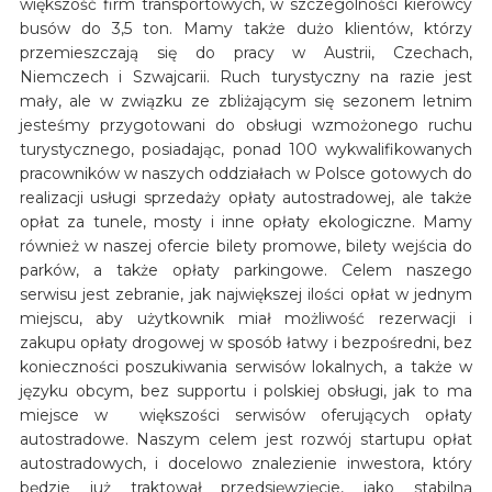
większość firm transportowych, w szczególności kierowcy
busów do 3,5 ton. Mamy także dużo klientów, którzy
przemieszczają się do pracy w Austrii, Czechach,
Niemczech i Szwajcarii. Ruch turystyczny na razie jest
mały, ale w związku ze zbliżającym się sezonem letnim
jesteśmy przygotowani do obsługi wzmożonego ruchu
turystycznego, posiadając, ponad 100 wykwalifikowanych
pracowników w naszych oddziałach w Polsce gotowych do
realizacji usługi sprzedaży opłaty autostradowej, ale także
opłat za tunele, mosty i inne opłaty ekologiczne. Mamy
również w naszej ofercie bilety promowe, bilety wejścia do
parków, a także opłaty parkingowe. Celem naszego
serwisu jest zebranie, jak największej ilości opłat w jednym
miejscu, aby użytkownik miał możliwość rezerwacji i
zakupu opłaty drogowej w sposób łatwy i bezpośredni, bez
konieczności poszukiwania serwisów lokalnych, a także w
języku obcym, bez supportu i polskiej obsługi, jak to ma
miejsce w większości serwisów oferujących opłaty
autostradowe. Naszym celem jest rozwój startupu opłat
autostradowych, i docelowo znalezienie inwestora, który
będzie już traktował przedsięwzięcie, jako stabilną