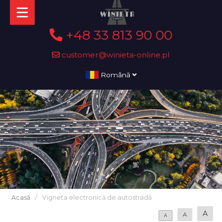
+48 33 813 90 00
customer@winieta-online.pl
Română
Acasă
/
Vigneta electronică de autostradă
A
A
A