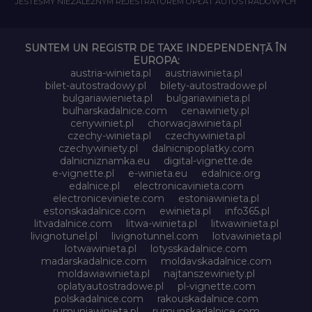
JESTEŚMY NIEZALEŻNYM REJESTRATOREM OPŁAT AUTOSTRADOWYCH
SUNTEM UN REGISTR DE TAXE INDEPENDENȚĂ ÎN
EUROPA:
austria-winieta.pl
austriawinieta.pl
bilet-autostradowy.pl
bilety-autostradowe.pl
bulgariawienieta.pl
bulgariawinieta.pl
bulharskadalnice.com
cenawiniety.pl
cenywiniet.pl
chorwacjawinieta.pl
czechy-winieta.pl
czechywinieta.pl
czechywiniety.pl
dalnicnipoplatky.com
dalnicniznamka.eu
digital-vignette.de
e-vignette.pl
e-winieta.eu
edalnice.org
edalnice.pl
electronicavinieta.com
electroniceviniete.com
estoniawinieta.pl
estonskadalnice.com
ewinieta.pl
info365.pl
litvadalnice.com
litwa-winieta.pl
litwawinieta.pl
livignotunel.pl
livignotunnel.com
lotvawinieta.pl
lotwawinieta.pl
lotysskadalnice.com
madarskadalnice.com
moldavskadalnice.com
moldawiawinieta.pl
najtanszewiniety.pl
oplatyautostradowe.pl
pl-vignette.com
polskadalnice.com
rakouskadalnice.com
rumuniawinieta.pl
rumunskadalnice.com