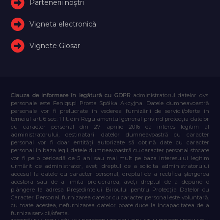
Partenerii noștri
Vigneta electronică
Vignete Glosar
Clauza de informare în legătură cu GDPR
administratorul datelor dvs.
personale este Feniqs.pl Prosta Spółka Akcyjna. Datele dumneavoastră
personale vor fi prelucrate în vederea furnizării de servicii/oferte în
temeiul art. 6 sec. 1 lit. din Regulamentul general privind protecția datelor
cu caracter personal din 27 aprilie 2016 ca interes legitim al
administratorului, destinatarii datelor dumneavoastră cu caracter
personal vor fi doar entități autorizate să obțină date cu caracter
personal în baza legii, datele dumneavoastră cu caracter personal stocate
vor fi pe o perioadă de 5 ani sau mai mult pe baza interesului legitim
urmărit de administrator, aveți dreptul de a solicita administratorului
accesul la datele cu caracter personal, dreptul de a rectifica ștergerea
acestora sau de a limita prelucrarea, aveți dreptul de a depune o
plângere la adresa Președintelui Biroului pentru Protecția Datelor cu
Caracter Personal, furnizarea datelor cu caracter personal este voluntară,
cu toate acestea, nefurnizarea datelor poate duce la incapacitatea de a
furniza servicii/oferta.