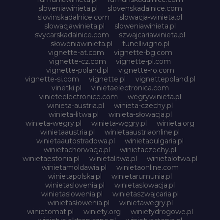
sloveniawinieta.pl
slovenskadalnice.com
slovinskadalnice.com
slowacja-winieta.pl
slowacjawinieta.pl
sloweniawinieta.pl
svycarskadalnice.com
szwajcariawinieta.pl
słoweniawinieta.pl
tunellivigno.pl
vignette-at.com
vignette-bg.com
vignette-cz.com
vignette-pl.com
vignette-poland.pl
vignette-ro.com
vignette-si.com
vignette.pl
vignettepoland.pl
vinetki.pl
vinietaelectronica.com
vinieteelectronice.com
wegrywinieta.pl
winieta-austria.pl
winieta-czechy.pl
winieta-litwa.pl
winieta-słowacja.pl
winieta-wegry.pl
winieta-węgry.pl
winieta.org
winietaaustria.pl
winietaaustriaonline.pl
winietaautostradowa.pl
winietabulgaria.pl
winietachorwacja.pl
winietaczechy.pl
winietaestonia.pl
winietalitwa.pl
winietalotwa.pl
winietamoldawia.pl
winietaonline.com
winietapolska.pl
winietarumunia.pl
winietaslovenia.pl
winietaslowacja.pl
winietaslowenia.pl
winietaszwajcaria.pl
winietasłowenia.pl
winietawegry.pl
winietomat.pl
winiety.org
winietydrogowe.pl