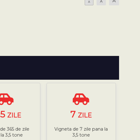
A
A
A
65
7
ZILE
ZILE
de 365 de zile
Vigneta de 7 zile pana la
la 3,5 tone
3,5 tone