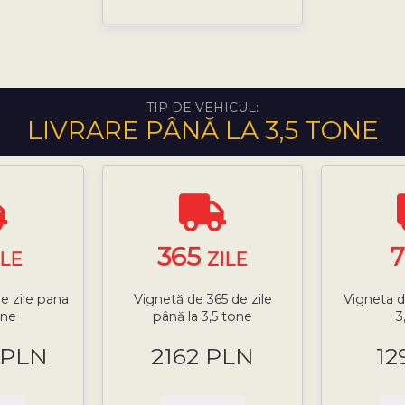
TIP DE VEHICUL:
LIVRARE PÂNĂ LA 3,5 TONE
365
ILE
ZILE
e zile pana
Vignetă de 365 de zile
Vigneta d
one
până la 3,5 tone
3
 PLN
2162 PLN
12