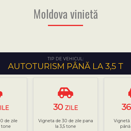
Moldova vinietă
TIP DE VEHICUL:
AUTOTURISM PÂNĂ LA 3,5 T
30
3
ILE
ZILE
0 de zile
Vigneta de 30 de zile pana
Vignetă 
5 tone
la 3,5 tone
până 