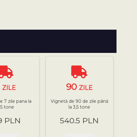
7
90
ZILE
ZILE
e 7 zile pana la
Vignetă de 90 de zile până
,5 tone
la 3,5 tone
9 PLN
540.5 PLN