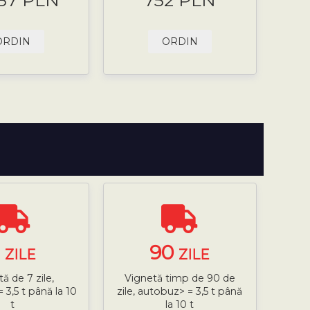
.87 PLN
752 PLN
ORDIN
ORDIN
7
90
ZILE
ZILE
ă de 7 zile,
Vignetă timp de 90 de
 3,5 t până la 10
zile, autobuz> = 3,5 t până
t
la 10 t