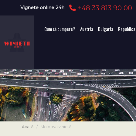
+48 33 813 90 00
Vignete online 24h
Cum să cumpere?
Austria
Bulgaria
Republica
Acasă
/
Moldova vinietă