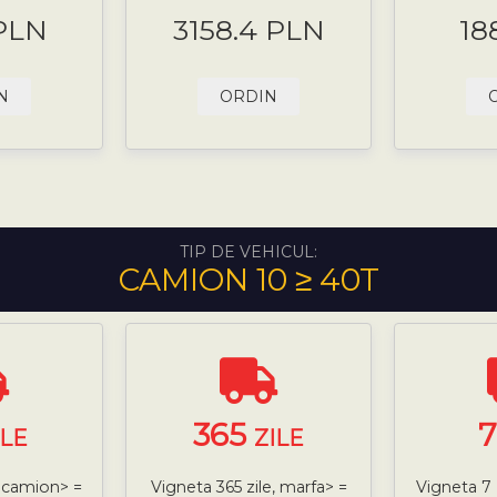
 PLN
3158.4 PLN
18
N
ORDIN
TIP DE VEHICUL:
CAMION 10 ≥ 40T
365
ILE
ZILE
, camion> =
Vigneta 365 zile, marfa> =
Vigneta 7 