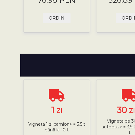
76.98 PLN
326.89
ORDIN
ORDI
1
30
ZI
Z
Vigneta de 30
Vigneta 1 zi camion> = 3,5 t
autobuz> = 3,5 t
până la 10 t
t