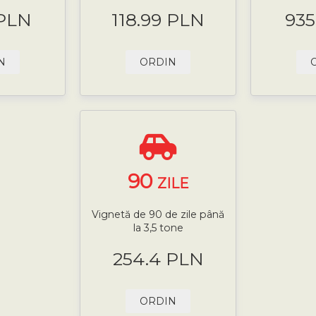
 PLN
118.99 PLN
935
N
ORDIN
90
ZILE
Vignetă de 90 de zile până
la 3,5 tone
254.4 PLN
ORDIN