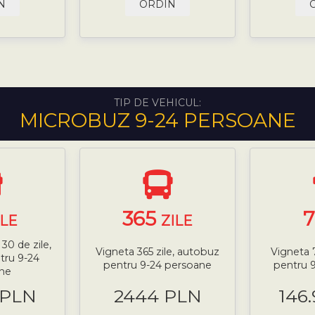
N
ORDIN
TIP DE VEHICUL:
MICROBUZ 9-24 PERSOANE
365
ILE
ZILE
30 de zile,
Vigneta 365 zile, autobuz
Vigneta 
tru 9-24
pentru 9-24 persoane
pentru 
ne
 PLN
2444 PLN
146