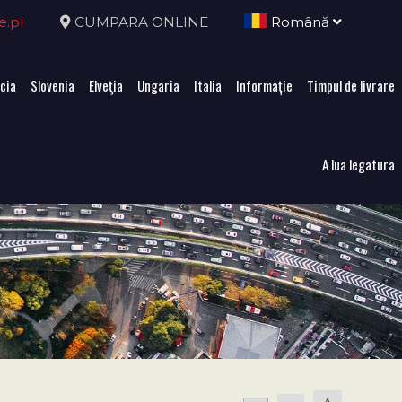
e.pl
CUMPARA ONLINE
Română
cia
Slovenia
Elveţia
Ungaria
Italia
Informație
Timpul de livrare
A lua legatura