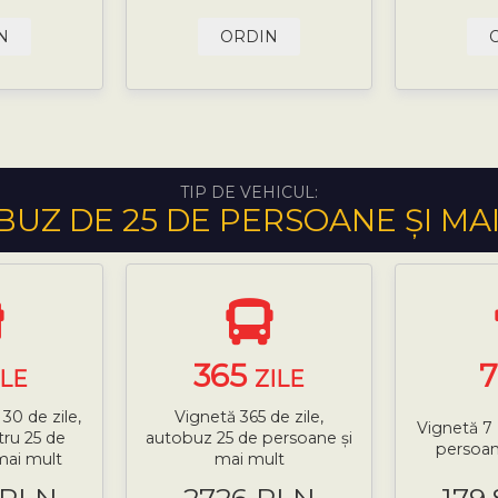
N
ORDIN
TIP DE VEHICUL:
UZ DE 25 DE PERSOANE ȘI MA
365
ILE
ZILE
30 de zile,
Vignetă 365 de zile,
Vignetă 7 
ru 25 de
autobuz 25 de persoane și
persoan
mai mult
mai mult