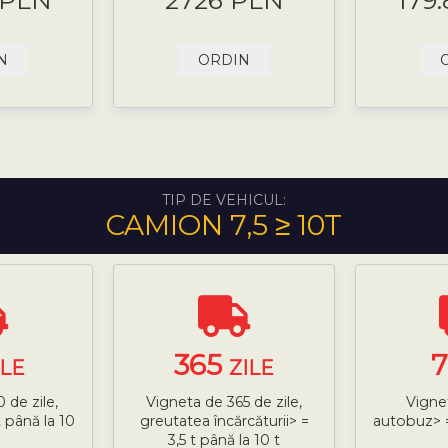
 PLN
2726 PLN
179
N
ORDIN
TIP DE VEHICUL:
CAMION 7,5 ≥ 10T
365
ILE
ZILE
 de zile,
Vigneta de 365 de zile,
Vignet
 până la 10
greutatea încărcăturii> =
autobuz> =
3,5 t până la 10 t