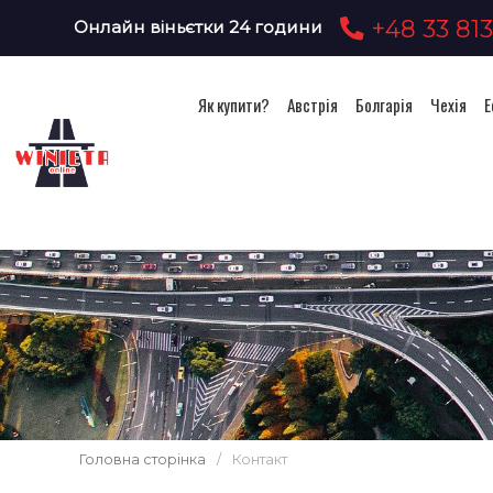
+48 33 813
Онлайн віньєтки 24 години
Як купити?
Австрія
Болгарія
Чехія
Е
Головна сторінка
/
Контакт