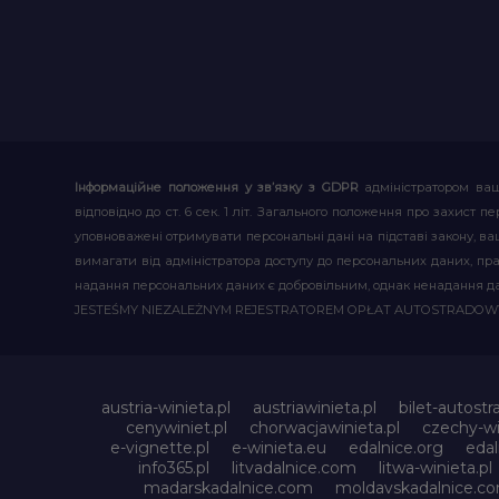
Інформаційне положення у зв’язку з GDPR
адміністратором ваш
відповідно до ст. 6 сек. 1 літ. Загального положення про захис
уповноважені отримувати персональні дані на підставі закону, ваш
вимагати від адміністратора доступу до персональних даних, пр
надання персональних даних є добровільним, однак ненадання д
JESTEŚMY NIEZALEŻNYM REJESTRATOREM OPŁAT AUTOSTRADO
austria-winieta.pl
austriawinieta.pl
bilet-autostr
cenywiniet.pl
chorwacjawinieta.pl
czechy-wi
e-vignette.pl
e-winieta.eu
edalnice.org
edal
info365.pl
litvadalnice.com
litwa-winieta.pl
madarskadalnice.com
moldavskadalnice.c