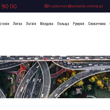
 90 00
customer@winieta-online.pl
стонія
Литва
Латвія
Молдова
Польща
Румунія
Словаччина