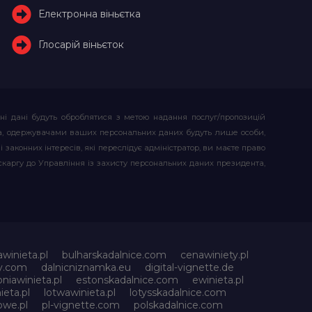
Електронна віньєтка
Глосарій віньєток
ьні дані будуть оброблятися з метою надання послуг/пропозицій
атора, одержувачами ваших персональних даних будуть лише особи,
 законних інтересів, які переслідує адміністратор, ви маєте право
скаргу до Управління із захисту персональних даних президента,
awinieta.pl
bulharskadalnice.com
cenawiniety.pl
ky.com
dalnicniznamka.eu
digital-vignette.de
niawinieta.pl
estonskadalnice.com
ewinieta.pl
ieta.pl
lotwawinieta.pl
lotysskadalnice.com
owe.pl
pl-vignette.com
polskadalnice.com