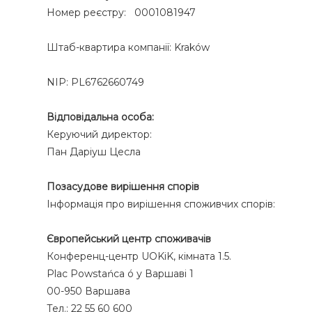
Номер реєстру: 0001081947
Штаб-квартира компанії: Kraków
NIP: PL6762660749
Відповідальна особа:
Керуючий директор:
Пан Даріуш Цесла
Позасудове вирішення спорів
Інформація про вирішення споживчих спорів:
Європейський центр споживачів
Конференц-центр UOKiK, кімната 1.5.
Plac Powstańca ó у Варшаві 1
00-950 Варшава
Тел.: 22 55 60 600