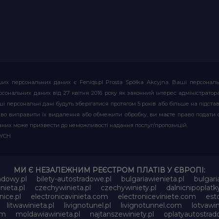
их персональних даних є Feniqs.pl Prosta Spółka Akcyjna. Ваші персонал
т персональних даних від 27 квітня 2016 року як законний інтерес адміністр
і персональні дані будуть зберігатися протягом 5 років або більше на підставі
аво виправити їх видалення або обмежити обробку, ви маєте право подати 
аних може призвести до неможливості надання послуг/пропозицій.
WYCH
МИ Є НЕЗАЛЕЖНИМ РЕЄСТРОМ ПЛАТІВ У ЄВРОПІ:
adowy.pl
bilety-autostradowe.pl
bulgariawienieta.pl
bulgari
nieta.pl
czechywinieta.pl
czechywiniety.pl
dalnicnipoplat
nice.pl
electronicavinieta.com
electroniceviniete.com
esto
litwawinieta.pl
livignotunel.pl
livignotunnel.com
lotvawin
om
moldawiawinieta.pl
najtanszewiniety.pl
oplatyautostrad