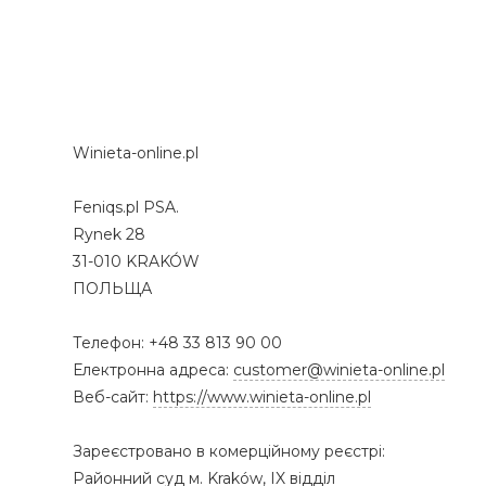
Winieta-online.pl
Feniqs.pl PSA.
Rynek 28
31-010 KRAKÓW
ПОЛЬЩА
Телефон: +48 33 813 90 00
Електронна адреса:
customer@winieta-online.pl
Веб-сайт:
https://www.winieta-online.pl
Зареєстровано в комерційному реєстрі:
Районний суд м. Kraków, IX відділ