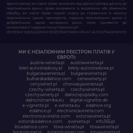
адміністратор, ви маєте право вимагати від адміністратора доступу до
персональних даних, право виправити їх видалення або обмежити
обробку, ви маєте право подати скаргу до Управління із захисту
персональних даних президента, надання персональних даних є
добровільним, однак ненадання даних може призвести до
неможливості надання послуг/пропозицій.
JESTEŚMY NIEZALEŻNYM REJESTRATOREM OPŁAT AUTOSTRADOWYCH
МИ Є НЕЗАЛЕЖНИМ РЕЄСТРОМ ПЛАТІВ У
ЄВРОПІ:
austria-winieta.pl
austriawinieta.pl
bilet-autostradowy.pl
bilety-autostradowe.pl
bulgariawienieta.pl
bulgariawinieta.pl
bulharskadalnice.com
cenawiniety.pl
cenywiniet.pl
chorwacjawinieta.pl
czechy-winieta.pl
czechywinieta.pl
czechywiniety.pl
dalnicnipoplatky.com
dalnicniznamka.eu
digital-vignette.de
e-vignette.pl
e-winieta.eu
edalnice.org
edalnice.pl
electronicavinieta.com
electroniceviniete.com
estoniawinieta.pl
estonskadalnice.com
ewinieta.pl
info365.pl
litvadalnice.com
litwa-winieta.pl
litwawinieta.pl
livignotunel.pl
livignotunnel.com
lotvawinieta.pl