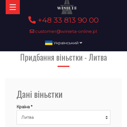
+48 33 813 90 00
customer@winieta-online.pl
Український
Придбання віньєтки - Литва
Дані віньєтки
Країна *