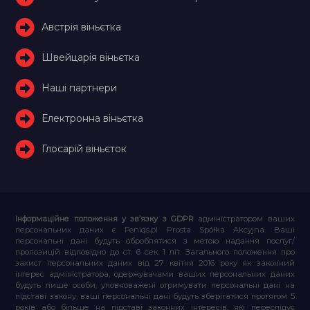
Австрія віньєтка
Швейцарія віньєтка
Наші партнери
Електронна віньєтка
Глосарій віньєток
Інформаційне положення у зв’язку з GDPR
адміністратором ваших
персональних даних є Feniqs.pl Prosta Spółka Akcyjna. Ваші
персональні дані будуть оброблятися з метою надання послуг/
пропозицій відповідно до ст. 6 сек. 1 літ. Загального положення про
захист персональних даних від 27 квітня 2016 року як законний
інтерес адміністратора, одержувачами ваших персональних даних
будуть лише особи, уповноважені отримувати персональні дані на
підставі закону, ваші персональні дані будуть зберігатися протягом 5
років або більше на підставі законних інтересів, які переслідує