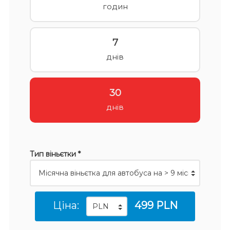
годин
7
днів
30
днів
Тип віньєтки *
Ціна:
499 PLN