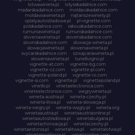
lotwawinieta.pl
lotysskadalnice.com
madarskadalnice.com
moldavskadalnice.com
moldawiawinieta.pl
najtanszewiniety.pl
oplatyautostradowe.pl
pl-vignette.com
polskadalnice.com
rakouskadalnice.com
rumuniawinieta.pl
rumunskadalnice.com
sloveniawinieta.pl
slovenskadalnice.com
slovinskadalnice.com
slowacja-winieta.pl
slowacjawinieta.pl
sloweniawinieta.pl
svycarskadalnice.com
szwajcariawinieta.pl
słoweniawinieta.pl
tunellivigno.pl
vignette-at.com
vignette-bg.com
vignette-cz.com
vignette-pl.com
vignette-poland.pl
vignette-ro.com
vignette-si.com
vignette.pl
vignettepoland.pl
vinetki.pl
vinietaelectronica.com
vinieteelectronice.com
wegrywinieta.pl
winieta-austria.pl
winieta-czechy.pl
winieta-litwa.pl
winieta-słowacja.pl
winieta-wegry.pl
winieta-węgry.pl
winieta.org
winietaaustria.pl
winietaaustriaonline.pl
winietaautostradowa.pl
winietabulgaria.pl
winietachorwacja.pl
winietaczechy.pl
winietaestonia.pl
winietalitwa.pl
winietalotwa.pl
winietamoldawia.pl
winietaonline.com