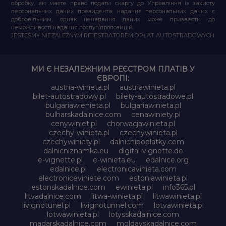
обробку, ви маєте право подати скаргу до Управління із захисту
персональних даних президента, надання персональних даних є
добровільним, однак ненадання даних може призвести до
неможливості надання послуг/пропозицій.
JESTEŚMY NIEZALEŻNYM REJESTRATOREM OPŁAT AUTOSTRADOWYCH
МИ Є НЕЗАЛЕЖНИМ РЕЄСТРОМ ПЛАТІВ У
ЄВРОПІ:
austria-winieta.pl
austriawinieta.pl
bilet-autostradowy.pl
bilety-autostradowe.pl
bulgariawienieta.pl
bulgariawinieta.pl
bulharskadalnice.com
cenawiniety.pl
cenywiniet.pl
chorwacjawinieta.pl
czechy-winieta.pl
czechywinieta.pl
czechywiniety.pl
dalnicnipoplatky.com
dalnicniznamka.eu
digital-vignette.de
e-vignette.pl
e-winieta.eu
edalnice.org
edalnice.pl
electronicavinieta.com
electroniceviniete.com
estoniawinieta.pl
estonskadalnice.com
ewinieta.pl
info365.pl
litvadalnice.com
litwa-winieta.pl
litwawinieta.pl
livignotunel.pl
livignotunnel.com
lotvawinieta.pl
lotwawinieta.pl
lotysskadalnice.com
madarskadalnice.com
moldavskadalnice.com