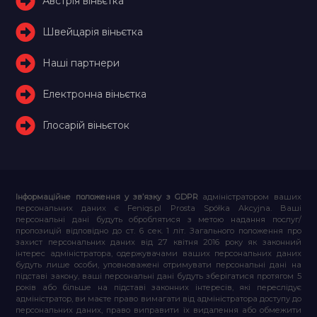
Австрія віньєтка
Швейцарія віньєтка
Наші партнери
Електронна віньєтка
Глосарій віньєток
Інформаційне положення у зв’язку з GDPR
адміністратором ваших
персональних даних є Feniqs.pl Prosta Spółka Akcyjna. Ваші
персональні дані будуть оброблятися з метою надання послуг/
пропозицій відповідно до ст. 6 сек. 1 літ. Загального положення про
захист персональних даних від 27 квітня 2016 року як законний
інтерес адміністратора, одержувачами ваших персональних даних
будуть лише особи, уповноважені отримувати персональні дані на
підставі закону, ваші персональні дані будуть зберігатися протягом 5
років або більше на підставі законних інтересів, які переслідує
адміністратор, ви маєте право вимагати від адміністратора доступу до
персональних даних, право виправити їх видалення або обмежити