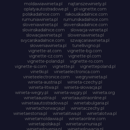
moldawiawinieta.pl
najtanszewiniety.pl
oplatyautostradowe.pl
pl-vignette.com
polskadalnice.com
rakouskadalnice.com
rumuniawinieta.pl
rumunskadalnice.com
sloveniawinieta.pl
slovenskadalnice.com
slovinskadalnice.com
slowacja-winieta.pl
slowacjawinieta.pl
sloweniawinieta.pl
svycarskadalnice.com
szwajcariawinieta.pl
słoweniawinieta.pl
tunellivigno.pl
vignette-at.com
vignette-bg.com
vignette-cz.com
vignette-pl.com
vignette-poland.pl
vignette-ro.com
vignette-si.com
vignette.pl
vignettepoland.pl
vinetki.pl
vinietaelectronica.com
vinieteelectronice.com
wegrywinieta.pl
winieta-austria.pl
winieta-czechy.pl
winieta-litwa.pl
winieta-słowacja.pl
winieta-wegry.pl
winieta-węgry.pl
winieta.org
winietaaustria.pl
winietaaustriaonline.pl
winietaautostradowa.pl
winietabulgaria.pl
winietachorwacja.pl
winietaczechy.pl
winietaestonia.pl
winietalitwa.pl
winietalotwa.pl
winietamoldawia.pl
winietaonline.com
winietapolska.pl
winietarumunia.pl
winietaslovenia.pl
winietaslowacja.pl