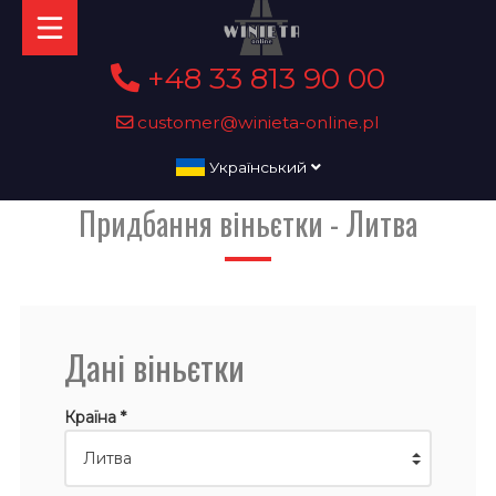
+48 33 813 90 00
customer@winieta-online.pl
Український
Придбання віньєтки - Литва
Дані віньєтки
Країна *