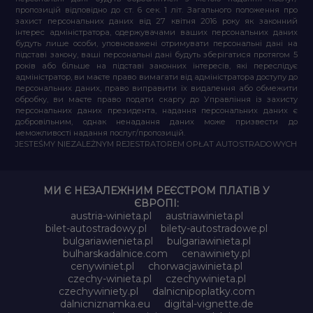
пропозицій відповідно до ст. 6 сек. 1 літ. Загального положення про
захист персональних даних від 27 квітня 2016 року як законний
інтерес адміністратора, одержувачами ваших персональних даних
будуть лише особи, уповноважені отримувати персональні дані на
підставі закону, ваші персональні дані будуть зберігатися протягом 5
років або більше на підставі законних інтересів, які переслідує
адміністратор, ви маєте право вимагати від адміністратора доступу до
персональних даних, право виправити їх видалення або обмежити
обробку, ви маєте право подати скаргу до Управління із захисту
персональних даних президента, надання персональних даних є
добровільним, однак ненадання даних може призвести до
неможливості надання послуг/пропозицій.
JESTEŚMY NIEZALEŻNYM REJESTRATOREM OPŁAT AUTOSTRADOWYCH
МИ Є НЕЗАЛЕЖНИМ РЕЄСТРОМ ПЛАТІВ У
ЄВРОПІ:
austria-winieta.pl
austriawinieta.pl
bilet-autostradowy.pl
bilety-autostradowe.pl
bulgariawienieta.pl
bulgariawinieta.pl
bulharskadalnice.com
cenawiniety.pl
cenywiniet.pl
chorwacjawinieta.pl
czechy-winieta.pl
czechywinieta.pl
czechywiniety.pl
dalnicnipoplatky.com
dalnicniznamka.eu
digital-vignette.de