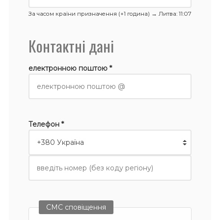
За часом країни призначення (+1 година) →
Литва
: 11:07
Контактні дані
електронною поштою *
Телефон *
СМС сповіщення