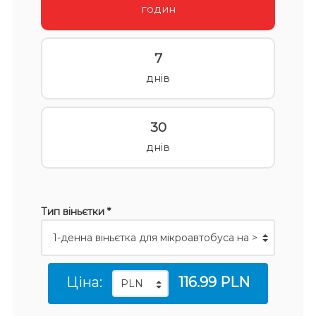
годин
7
днів
30
днів
Тип віньєтки *
Ціна:
116.99 PLN