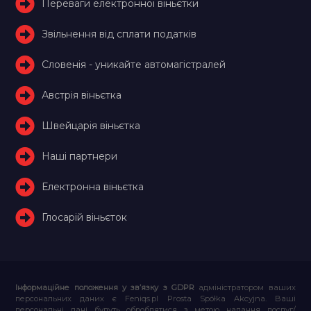
Переваги електронної віньєтки
Звільнення від сплати податків
Словенія - уникайте автомагістралей
Австрія віньєтка
Швейцарія віньєтка
Наші партнери
Електронна віньєтка
Глосарій віньєток
Інформаційне положення у зв’язку з GDPR
адміністратором ваших
персональних даних є Feniqs.pl Prosta Spółka Akcyjna. Ваші
персональні дані будуть оброблятися з метою надання послуг/