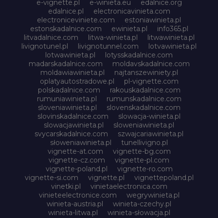
e-vignette.pl
e-winieta.eu
edalnice.org
edalnice.pl
electronicavinieta.com
electroniceviniete.com
estoniawinieta.pl
estonskadalnice.com
ewinieta.pl
info365.pl
litvadalnice.com
litwa-winieta.pl
litwawinieta.pl
livignotunel.pl
livignotunnel.com
lotvawinieta.pl
lotwawinieta.pl
lotysskadalnice.com
madarskadalnice.com
moldavskadalnice.com
moldawiawinieta.pl
najtanszewiniety.pl
oplatyautostradowe.pl
pl-vignette.com
polskadalnice.com
rakouskadalnice.com
rumuniawinieta.pl
rumunskadalnice.com
sloveniawinieta.pl
slovenskadalnice.com
slovinskadalnice.com
slowacja-winieta.pl
slowacjawinieta.pl
sloweniawinieta.pl
svycarskadalnice.com
szwajcariawinieta.pl
słoweniawinieta.pl
tunellivigno.pl
vignette-at.com
vignette-bg.com
vignette-cz.com
vignette-pl.com
vignette-poland.pl
vignette-ro.com
vignette-si.com
vignette.pl
vignettepoland.pl
vinetki.pl
vinietaelectronica.com
vinieteelectronice.com
wegrywinieta.pl
winieta-austria.pl
winieta-czechy.pl
winieta-litwa.pl
winieta-słowacja.pl