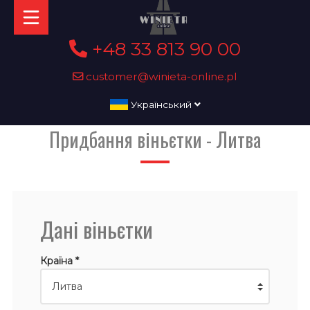
+48 33 813 90 00
customer@winieta-online.pl
Український
Придбання віньєтки - Литва
Дані віньєтки
Країна *