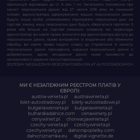
пропозицій відповідно до ст. 6 сек. 1 літ. Загального положення про
захист персональних даних від 27 квітня 2016 року як законний
інтерес адміністратора, одержувачами ваших персональних даних
будуть лише особи, уповноважені отримувати персональні дані на
підставі закону, ваші персональні дані будуть зберігатися протягом 5
років або більше на підставі законних інтересів, які переслідує
адміністратор, ви маєте право вимагати від адміністратора доступу до
персональних даних, право виправити їх видалення або обмежити
обробку, ви маєте право подати скаргу до Управління із захисту
персональних даних президента, надання персональних даних є
добровільним, однак ненадання даних може призвести до
неможливості надання послуг/пропозицій.
JESTEŚMY NIEZALEŻNYM REJESTRATOREM OPŁAT AUTOSTRADOWYCH
МИ Є НЕЗАЛЕЖНИМ РЕЄСТРОМ ПЛАТІВ У
ЄВРОПІ:
austria-winieta.pl
austriawinieta.pl
bilet-autostradowy.pl
bilety-autostradowe.pl
bulgariawienieta.pl
bulgariawinieta.pl
bulharskadalnice.com
cenawiniety.pl
cenywiniet.pl
chorwacjawinieta.pl
czechy-winieta.pl
czechywinieta.pl
czechywiniety.pl
dalnicnipoplatky.com
dalnicniznamka.eu
digital-vignette.de