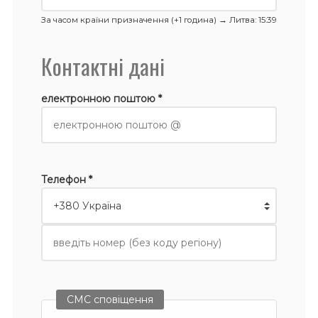
За часом країни призначення (+1 година) →
Литва
: 15:39
Контактні дані
електронною поштою *
Телефон *
СМС сповіщення