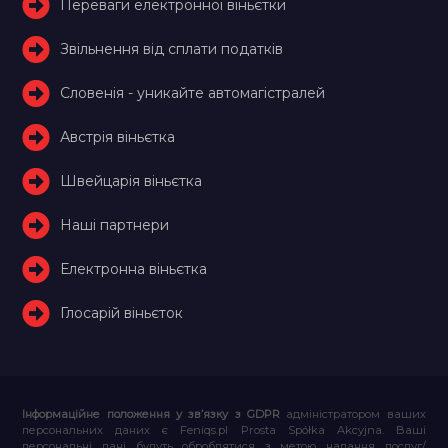
Переваги електронної віньєтки
Звільнення від сплати податків
Словенія - уникайте автомагістралей
Австрія віньєтка
Швейцарія віньєтка
Наші партнери
Електронна віньєтка
Глосарій віньєток
Інформаційне положення у зв’язку з GDPR
адміністратором ваших
персональних даних є Feniqs.pl Prosta Spółka Akcyjna. Ваші
персональні дані будуть оброблятися з метою надання послуг/