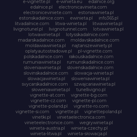
e-vignette.pl
e-winieta.eu
edalnice.org
edalnice.pl
electronicavinieta.com
electroniceviniete.com
estoniawinieta.pl
estonskadalnice.com
ewinieta.pl
info365.pl
litvadalnice.com
litwa-winieta.pl
litwawinieta.pl
livignotunel.pl
livignotunnel.com
lotvawinieta.pl
lotwawinieta.pl
lotysskadalnice.com
madarskadalnice.com
moldavskadalnice.com
moldawiawinieta.pl
najtanszewiniety.pl
oplatyautostradowe.pl
pl-vignette.com
polskadalnice.com
rakouskadalnice.com
rumuniawinieta.pl
rumunskadalnice.com
sloveniawinieta.pl
slovenskadalnice.com
slovinskadalnice.com
slowacja-winieta.pl
slowacjawinieta.pl
sloweniawinieta.pl
svycarskadalnice.com
szwajcariawinieta.pl
słoweniawinieta.pl
tunellivigno.pl
vignette-at.com
vignette-bg.com
vignette-cz.com
vignette-pl.com
vignette-poland.pl
vignette-ro.com
vignette-si.com
vignette.pl
vignettepoland.pl
vinetki.pl
vinietaelectronica.com
vinieteelectronice.com
wegrywinieta.pl
winieta-austria.pl
winieta-czechy.pl
winieta-litwa.pl
winieta-słowacja.pl