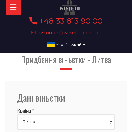
+48 33 813 90 00
customer@winieta-online.pl
Український
Придбання віньєтки - Литва
Дані віньєтки
Країна *