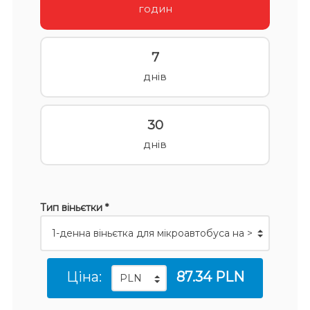
годин
7
днів
30
днів
Тип віньєтки *
Ціна:
87.34 PLN