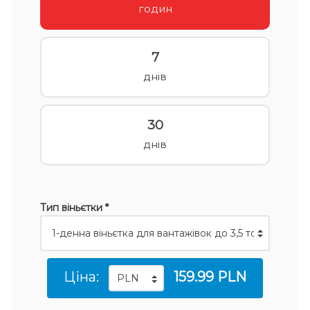
годин
7
днів
30
днів
Тип віньєтки *
Ціна:
159.99 PLN