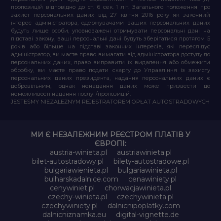
пропозицій відповідно до ст. 6 сек. 1 літ. Загального положення про
захист персональних даних від 27 квітня 2016 року як законний
інтерес адміністратора, одержувачами ваших персональних даних
будуть лише особи, уповноважені отримувати персональні дані на
підставі закону, ваші персональні дані будуть зберігатися протягом 5
років або більше на підставі законних інтересів, які переслідує
адміністратор, ви маєте право вимагати від адміністратора доступу до
персональних даних, право виправити їх видалення або обмежити
обробку, ви маєте право подати скаргу до Управління із захисту
персональних даних президента, надання персональних даних є
добровільним, однак ненадання даних може призвести до
неможливості надання послуг/пропозицій.
JESTEŚMY NIEZALEŻNYM REJESTRATOREM OPŁAT AUTOSTRADOWYCH
МИ Є НЕЗАЛЕЖНИМ РЕЄСТРОМ ПЛАТІВ У
ЄВРОПІ:
austria-winieta.pl
austriawinieta.pl
bilet-autostradowy.pl
bilety-autostradowe.pl
bulgariawienieta.pl
bulgariawinieta.pl
bulharskadalnice.com
cenawiniety.pl
cenywiniet.pl
chorwacjawinieta.pl
czechy-winieta.pl
czechywinieta.pl
czechywiniety.pl
dalnicnipoplatky.com
dalnicniznamka.eu
digital-vignette.de