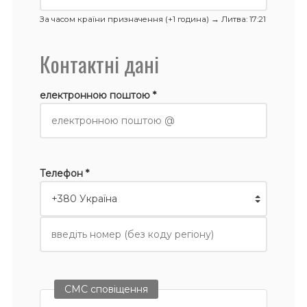
За часом країни призначення (+1 година) →
Литва
: 17:21
Контактні дані
електронною поштою *
Телефон *
СМС сповіщення