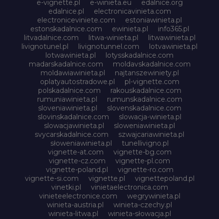
e-vignette.pl
e-winieta.eu
edalnice.org
edalnice.pl
electronicavinieta.com
electroniceviniete.com
estoniawinieta.pl
estonskadalnice.com
ewinieta.pl
info365.pl
litvadalnice.com
litwa-winieta.pl
litwawinieta.pl
livignotunel.pl
livignotunnel.com
lotvawinieta.pl
lotwawinieta.pl
lotysskadalnice.com
madarskadalnice.com
moldavskadalnice.com
moldawiawinieta.pl
najtanszewiniety.pl
oplatyautostradowe.pl
pl-vignette.com
polskadalnice.com
rakouskadalnice.com
rumuniawinieta.pl
rumunskadalnice.com
sloveniawinieta.pl
slovenskadalnice.com
slovinskadalnice.com
slowacja-winieta.pl
slowacjawinieta.pl
sloweniawinieta.pl
svycarskadalnice.com
szwajcariawinieta.pl
słoweniawinieta.pl
tunellivigno.pl
vignette-at.com
vignette-bg.com
vignette-cz.com
vignette-pl.com
vignette-poland.pl
vignette-ro.com
vignette-si.com
vignette.pl
vignettepoland.pl
vinetki.pl
vinietaelectronica.com
vinieteelectronice.com
wegrywinieta.pl
winieta-austria.pl
winieta-czechy.pl
winieta-litwa.pl
winieta-słowacja.pl