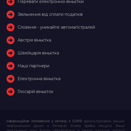
Переваги електронної віньєтки
Звільнення від сплати податків
Словенія - уникайте автомагістралей
Австрія віньєтка
Швейцарія віньєтка
Наші партнери
Електронна віньєтка
Глосарій віньєток
Інформаційне положення у зв’язку з GDPR
адміністратором ваших
персональних даних є Feniqs.pl Prosta Spółka Akcyjna. Ваші
персональні дані будуть оброблятися з метою надання послуг/