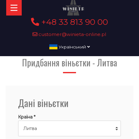
+48 33 813 90 00
customer@winieta-online.pl
Український
Придбання віньєтки - Литва
Дані віньєтки
Країна *