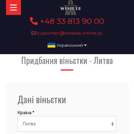
+48 33 813 90 00
customer@winieta-online.pl
Український
Придбання віньєтки - Литва
Дані віньєтки
Країна *