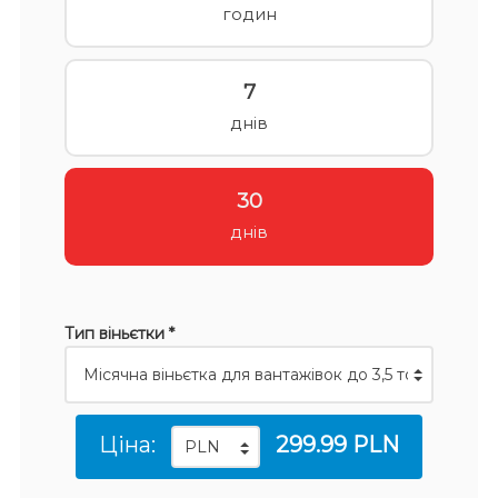
годин
7
днів
30
днів
Тип віньєтки *
Ціна:
299.99 PLN