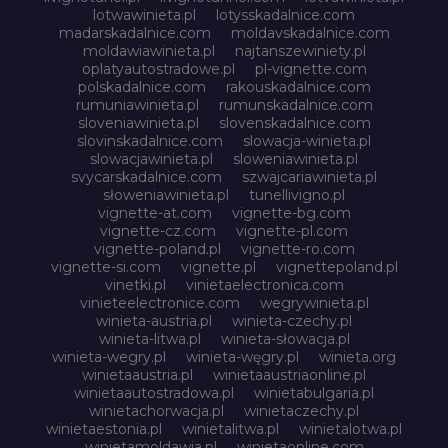
lotwawinieta.pl
lotysskadalnice.com
madarskadalnice.com
moldavskadalnice.com
moldawiawinieta.pl
najtanszewiniety.pl
oplatyautostradowe.pl
pl-vignette.com
polskadalnice.com
rakouskadalnice.com
rumuniawinieta.pl
rumunskadalnice.com
sloveniawinieta.pl
slovenskadalnice.com
slovinskadalnice.com
slowacja-winieta.pl
slowacjawinieta.pl
sloweniawinieta.pl
svycarskadalnice.com
szwajcariawinieta.pl
słoweniawinieta.pl
tunellivigno.pl
vignette-at.com
vignette-bg.com
vignette-cz.com
vignette-pl.com
vignette-poland.pl
vignette-ro.com
vignette-si.com
vignette.pl
vignettepoland.pl
vinetki.pl
vinietaelectronica.com
vinieteelectronice.com
wegrywinieta.pl
winieta-austria.pl
winieta-czechy.pl
winieta-litwa.pl
winieta-słowacja.pl
winieta-wegry.pl
winieta-węgry.pl
winieta.org
winietaaustria.pl
winietaaustriaonline.pl
winietaautostradowa.pl
winietabulgaria.pl
winietachorwacja.pl
winietaczechy.pl
winietaestonia.pl
winietalitwa.pl
winietalotwa.pl
winietamoldawia.pl
winietaonline.com