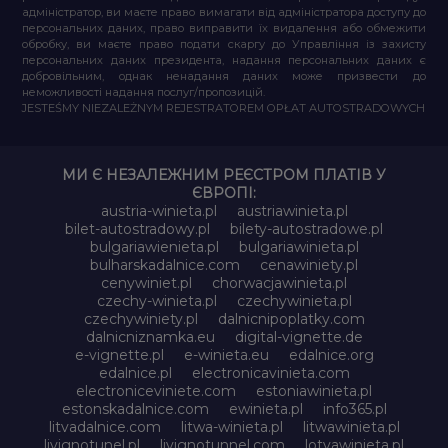
адміністратор, ви маєте право вимагати від адміністратора доступу до
персональних даних, право виправити їх видалення або обмежити
обробку, ви маєте право подати скаргу до Управління із захисту
персональних даних президента, надання персональних даних є
добровільним, однак ненадання даних може призвести до
неможливості надання послуг/пропозицій.
JESTEŚMY NIEZALEŻNYM REJESTRATOREM OPŁAT AUTOSTRADOWYCH
МИ Є НЕЗАЛЕЖНИМ РЕЄСТРОМ ПЛАТІВ У
ЄВРОПІ:
austria-winieta.pl
austriawinieta.pl
bilet-autostradowy.pl
bilety-autostradowe.pl
bulgariawienieta.pl
bulgariawinieta.pl
bulharskadalnice.com
cenawiniety.pl
cenywiniet.pl
chorwacjawinieta.pl
czechy-winieta.pl
czechywinieta.pl
czechywiniety.pl
dalnicnipoplatky.com
dalnicniznamka.eu
digital-vignette.de
e-vignette.pl
e-winieta.eu
edalnice.org
edalnice.pl
electronicavinieta.com
electroniceviniete.com
estoniawinieta.pl
estonskadalnice.com
ewinieta.pl
info365.pl
litvadalnice.com
litwa-winieta.pl
litwawinieta.pl
livignotunel.pl
livignotunnel.com
lotvawinieta.pl