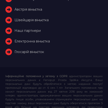
Австрія віньєтка
Швейцарія віньєтка
Наші партнери
Електронна віньєтка
Глосарій віньєток
Інформаційне положення у зв’язку з GDPR
адміністратором ваших
персональних даних є Feniqs.pl Prosta Spółka Akcyjna. Ваші
персональні дані будуть оброблятися з метою надання послуг/
пропозицій відповідно до ст. 6 сек. 1 літ. Загального положення про
захист персональних даних від 27 квітня 2016 року як законний
інтерес адміністратора, одержувачами ваших персональних даних
будуть лише особи, уповноважені отримувати персональні дані на
підставі закону, ваші персональні дані будуть зберігатися протягом 5
років або більше на підставі законних інтересів, які переслідує