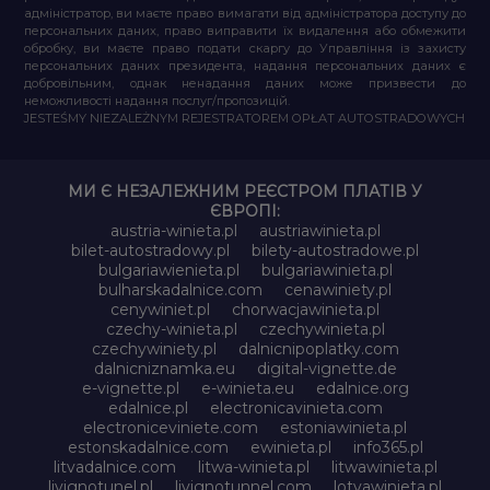
адміністратор, ви маєте право вимагати від адміністратора доступу до
персональних даних, право виправити їх видалення або обмежити
обробку, ви маєте право подати скаргу до Управління із захисту
персональних даних президента, надання персональних даних є
добровільним, однак ненадання даних може призвести до
неможливості надання послуг/пропозицій.
JESTEŚMY NIEZALEŻNYM REJESTRATOREM OPŁAT AUTOSTRADOWYCH
МИ Є НЕЗАЛЕЖНИМ РЕЄСТРОМ ПЛАТІВ У
ЄВРОПІ:
austria-winieta.pl
austriawinieta.pl
bilet-autostradowy.pl
bilety-autostradowe.pl
bulgariawienieta.pl
bulgariawinieta.pl
bulharskadalnice.com
cenawiniety.pl
cenywiniet.pl
chorwacjawinieta.pl
czechy-winieta.pl
czechywinieta.pl
czechywiniety.pl
dalnicnipoplatky.com
dalnicniznamka.eu
digital-vignette.de
e-vignette.pl
e-winieta.eu
edalnice.org
edalnice.pl
electronicavinieta.com
electroniceviniete.com
estoniawinieta.pl
estonskadalnice.com
ewinieta.pl
info365.pl
litvadalnice.com
litwa-winieta.pl
litwawinieta.pl
livignotunel.pl
livignotunnel.com
lotvawinieta.pl