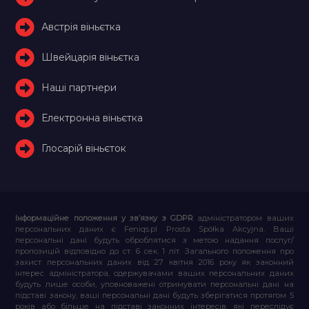
Австрія віньєтка
Швейцарія віньєтка
Наші партнери
Електронна віньєтка
Глосарій віньєток
Інформаційне положення у зв’язку з GDPR
адміністратором ваших
персональних даних є Feniqs.pl Prosta Spółka Akcyjna. Ваші
персональні дані будуть оброблятися з метою надання послуг/
пропозицій відповідно до ст. 6 сек. 1 літ. Загального положення про
захист персональних даних від 27 квітня 2016 року як законний
інтерес адміністратора, одержувачами ваших персональних даних
будуть лише особи, уповноважені отримувати персональні дані на
підставі закону, ваші персональні дані будуть зберігатися протягом 5
років або більше на підставі законних інтересів, які переслідує