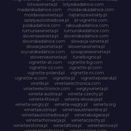
lotwawinieta.pl
lotysskadalnice.com
madarskadalnice.com
moldavskadalnice.com
moldawiawinieta.pl
najtanszewiniety.pl
oplatyautostradowe.pl
pl-vignette.com
polskadalnice.com
rakouskadalnice.com
rumuniawinieta.pl
rumunskadalnice.com
sloveniawinieta.pl
slovenskadalnice.com
slovinskadalnice.com
slowacja-winieta.pl
slowacjawinieta.pl
sloweniawinieta.pl
svycarskadalnice.com
szwajcariawinieta.pl
słoweniawinieta.pl
tunellivigno.pl
vignette-at.com
vignette-bg.com
vignette-cz.com
vignette-pl.com
vignette-poland.pl
vignette-ro.com
vignette-si.com
vignette.pl
vignettepoland.pl
vinetki.pl
vinietaelectronica.com
vinieteelectronice.com
wegrywinieta.pl
winieta-austria.pl
winieta-czechy.pl
winieta-litwa.pl
winieta-słowacja.pl
winieta-wegry.pl
winieta-węgry.pl
winieta.org
winietaaustria.pl
winietaaustriaonline.pl
winietaautostradowa.pl
winietabulgaria.pl
winietachorwacja.pl
winietaczechy.pl
winietaestonia.pl
winietalitwa.pl
winietalotwa.pl
winietamoldawia.pl
winietaonline.com