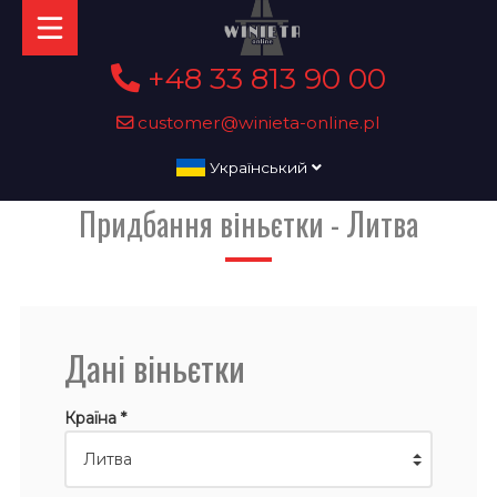
+48 33 813 90 00
customer@winieta-online.pl
Український
Придбання віньєтки - Литва
Дані віньєтки
Країна *