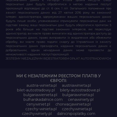
персональні дані будуть оброблятися з метою надання послуг/
пропозицій відповідно до ст. 6 сек. 1 літ. Загального положення про
захист персональних даних від 27 квітня 2016 року як законний
інтерес адміністратора, одержувачами ваших персональних даних
будуть лише особи, уповноважені отримувати персональні дані на
підставі закону, ваші персональні дані будуть зберігатися протягом 5
років або більше на підставі законних інтересів, які переслідує
адміністратор, ви маєте право вимагати від адміністратора доступу до
персональних даних, право виправити їх видалення або обмежити
обробку, ви маєте право подати скаргу до Управління із захисту
персональних даних президента, надання персональних даних є
добровільним, однак ненадання даних може призвести до
неможливості надання послуг/пропозицій.
JESTEŚMY NIEZALEŻNYM REJESTRATOREM OPŁAT AUTOSTRADOWYCH
МИ Є НЕЗАЛЕЖНИМ РЕЄСТРОМ ПЛАТІВ У
ЄВРОПІ:
austria-winieta.pl
austriawinieta.pl
bilet-autostradowy.pl
bilety-autostradowe.pl
bulgariawienieta.pl
bulgariawinieta.pl
bulharskadalnice.com
cenawiniety.pl
cenywiniet.pl
chorwacjawinieta.pl
czechy-winieta.pl
czechywinieta.pl
czechywiniety.pl
dalnicnipoplatky.com