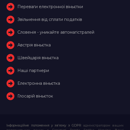
Переваги електронної віньєтки
Звільнення від сплати податків
Словенія - уникайте автомагістралей
Австрія віньєтка
Швейцарія віньєтка
Наші партнери
Електронна віньєтка
Глосарій віньєток
Інформаційне положення у зв’язку з GDPR
адміністратором ваших
персональних даних є Feniqs.pl Prosta Spółka Akcyjna. Ваші