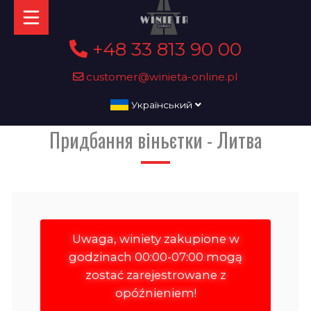
+48 33 813 90 00
customer@winieta-online.pl
Український
Придбання віньєтки - Литва
Uwaga, winiety zakupione w
godzinach 00:00-07:00 mogą
zostać zarejestrowane z
opóźnieniem!