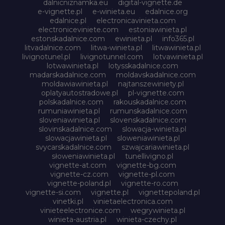
dalnicniznamka.eu
digital-vignette.de
e-vignette.pl
e-winieta.eu
edalnice.org
edalnice.pl
electronicavinieta.com
electroniceviniete.com
estoniawinieta.pl
estonskadalnice.com
ewinieta.pl
info365.pl
litvadalnice.com
litwa-winieta.pl
litwawinieta.pl
livignotunel.pl
livignotunnel.com
lotvawinieta.pl
lotwawinieta.pl
lotysskadalnice.com
madarskadalnice.com
moldavskadalnice.com
moldawiawinieta.pl
najtanszewiniety.pl
oplatyautostradowe.pl
pl-vignette.com
polskadalnice.com
rakouskadalnice.com
rumuniawinieta.pl
rumunskadalnice.com
sloveniawinieta.pl
slovenskadalnice.com
slovinskadalnice.com
slowacja-winieta.pl
slowacjawinieta.pl
sloweniawinieta.pl
svycarskadalnice.com
szwajcariawinieta.pl
słoweniawinieta.pl
tunellivigno.pl
vignette-at.com
vignette-bg.com
vignette-cz.com
vignette-pl.com
vignette-poland.pl
vignette-ro.com
vignette-si.com
vignette.pl
vignettepoland.pl
vinetki.pl
vinietaelectronica.com
vinieteelectronice.com
wegrywinieta.pl
winieta-austria.pl
winieta-czechy.pl