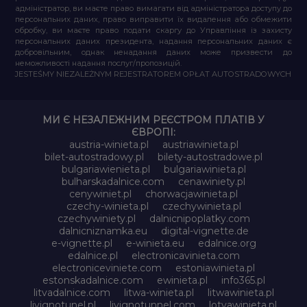
адміністратор, ви маєте право вимагати від адміністратора доступу до
персональних даних, право виправити їх видалення або обмежити
обробку, ви маєте право подати скаргу до Управління із захисту
персональних даних президента, надання персональних даних є
добровільним, однак ненадання даних може призвести до
неможливості надання послуг/пропозицій.
JESTEŚMY NIEZALEŻNYM REJESTRATOREM OPŁAT AUTOSTRADOWYCH
МИ Є НЕЗАЛЕЖНИМ РЕЄСТРОМ ПЛАТІВ У
ЄВРОПІ:
austria-winieta.pl
austriawinieta.pl
bilet-autostradowy.pl
bilety-autostradowe.pl
bulgariawienieta.pl
bulgariawinieta.pl
bulharskadalnice.com
cenawiniety.pl
cenywiniet.pl
chorwacjawinieta.pl
czechy-winieta.pl
czechywinieta.pl
czechywiniety.pl
dalnicnipoplatky.com
dalnicniznamka.eu
digital-vignette.de
e-vignette.pl
e-winieta.eu
edalnice.org
edalnice.pl
electronicavinieta.com
electroniceviniete.com
estoniawinieta.pl
estonskadalnice.com
ewinieta.pl
info365.pl
litvadalnice.com
litwa-winieta.pl
litwawinieta.pl
livignotunel.pl
livignotunnel.com
lotvawinieta.pl