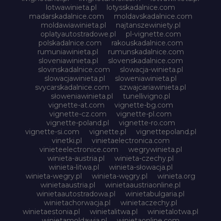
lotwawinieta.pl
lotysskadalnice.com
madarskadalnice.com
moldavskadalnice.com
moldawiawinieta.pl
najtanszewiniety.pl
oplatyautostradowe.pl
pl-vignette.com
polskadalnice.com
rakouskadalnice.com
rumuniawinieta.pl
rumunskadalnice.com
sloveniawinieta.pl
slovenskadalnice.com
slovinskadalnice.com
slowacja-winieta.pl
slowacjawinieta.pl
sloweniawinieta.pl
svycarskadalnice.com
szwajcariawinieta.pl
słoweniawinieta.pl
tunellivigno.pl
vignette-at.com
vignette-bg.com
vignette-cz.com
vignette-pl.com
vignette-poland.pl
vignette-ro.com
vignette-si.com
vignette.pl
vignettepoland.pl
vinetki.pl
vinietaelectronica.com
vinieteelectronice.com
wegrywinieta.pl
winieta-austria.pl
winieta-czechy.pl
winieta-litwa.pl
winieta-słowacja.pl
winieta-wegry.pl
winieta-węgry.pl
winieta.org
winietaaustria.pl
winietaaustriaonline.pl
winietaautostradowa.pl
winietabulgaria.pl
winietachorwacja.pl
winietaczechy.pl
winietaestonia.pl
winietalitwa.pl
winietalotwa.pl
winietamoldawia.pl
winietaonline.com