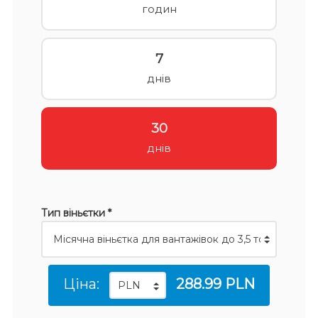
годин
7
днів
30
днів
Тип віньєтки *
Ціна:
288.99 PLN