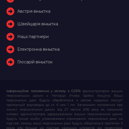
Австрія віньєтка
Швейцарія віньєтка
Наші партнери
Електронна віньєтка
Глосарій віньєток
Інформаційне положення у зв’язку з GDPR
адміністратором ваших
персональних даних є Feniqs.pl Prosta Spółka Akcyjna. Ваші
персональні дані будуть оброблятися з метою надання послуг/
пропозицій відповідно до ст. 6 сек. 1 літ. Загального положення про
захист персональних даних від 27 квітня 2016 року як законний
інтерес адміністратора, одержувачами ваших персональних даних
будуть лише особи, уповноважені отримувати персональні дані на
підставі закону, ваші персональні дані будуть зберігатися протягом 5
років або більше на підставі законних інтересів, які переслідує