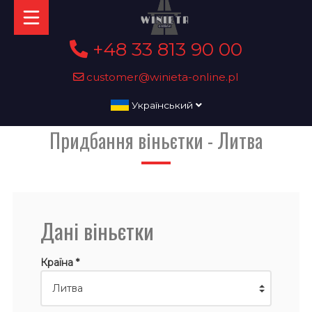
+48 33 813 90 00
customer@winieta-online.pl
Український
Придбання віньєтки - Литва
Дані віньєтки
Країна *