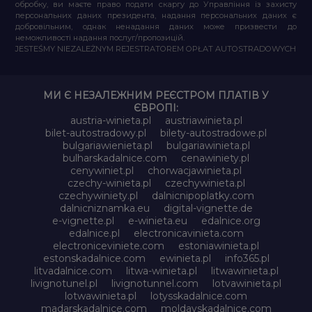
обробку, ви маєте право подати скаргу до Управління із захисту
персональних даних президента, надання персональних даних є
добровільним, однак ненадання даних може призвести до
неможливості надання послуг/пропозицій.
JESTEŚMY NIEZALEŻNYM REJESTRATOREM OPŁAT AUTOSTRADOWYCH
МИ Є НЕЗАЛЕЖНИМ РЕЄСТРОМ ПЛАТІВ У
ЄВРОПІ:
austria-winieta.pl
austriawinieta.pl
bilet-autostradowy.pl
bilety-autostradowe.pl
bulgariawienieta.pl
bulgariawinieta.pl
bulharskadalnice.com
cenawiniety.pl
cenywiniet.pl
chorwacjawinieta.pl
czechy-winieta.pl
czechywinieta.pl
czechywiniety.pl
dalnicnipoplatky.com
dalnicniznamka.eu
digital-vignette.de
e-vignette.pl
e-winieta.eu
edalnice.org
edalnice.pl
electronicavinieta.com
electroniceviniete.com
estoniawinieta.pl
estonskadalnice.com
ewinieta.pl
info365.pl
litvadalnice.com
litwa-winieta.pl
litwawinieta.pl
livignotunel.pl
livignotunnel.com
lotvawinieta.pl
lotwawinieta.pl
lotysskadalnice.com
madarskadalnice.com
moldavskadalnice.com