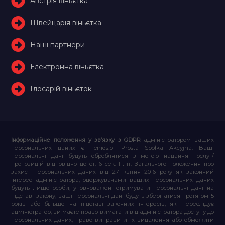
Австрія віньєтка
Швейцарія віньєтка
Наші партнери
Електронна віньєтка
Глосарій віньєток
Інформаційне положення у зв’язку з GDPR
адміністратором ваших
персональних даних є Feniqs.pl Prosta Spółka Akcyjna. Ваші
персональні дані будуть оброблятися з метою надання послуг/
пропозицій відповідно до ст. 6 сек. 1 літ. Загального положення про
захист персональних даних від 27 квітня 2016 року як законний
інтерес адміністратора, одержувачами ваших персональних даних
будуть лише особи, уповноважені отримувати персональні дані на
підставі закону, ваші персональні дані будуть зберігатися протягом 5
років або більше на підставі законних інтересів, які переслідує
адміністратор, ви маєте право вимагати від адміністратора доступу до
персональних даних, право виправити їх видалення або обмежити