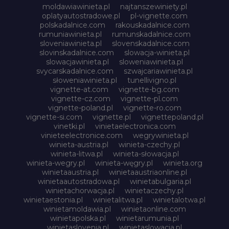
moldawiawinieta.pl
najtanszewiniety.pl
oplatyautostradowe.pl
pl-vignette.com
polskadalnice.com
rakouskadalnice.com
rumuniawinieta.pl
rumunskadalnice.com
sloveniawinieta.pl
slovenskadalnice.com
slovinskadalnice.com
slowacja-winieta.pl
slowacjawinieta.pl
sloweniawinieta.pl
svycarskadalnice.com
szwajcariawinieta.pl
słoweniawinieta.pl
tunellivigno.pl
vignette-at.com
vignette-bg.com
vignette-cz.com
vignette-pl.com
vignette-poland.pl
vignette-ro.com
vignette-si.com
vignette.pl
vignettepoland.pl
vinetki.pl
vinietaelectronica.com
vinieteelectronice.com
wegrywinieta.pl
winieta-austria.pl
winieta-czechy.pl
winieta-litwa.pl
winieta-słowacja.pl
winieta-wegry.pl
winieta-węgry.pl
winieta.org
winietaaustria.pl
winietaaustriaonline.pl
winietaautostradowa.pl
winietabulgaria.pl
winietachorwacja.pl
winietaczechy.pl
winietaestonia.pl
winietalitwa.pl
winietalotwa.pl
winietamoldawia.pl
winietaonline.com
winietapolska.pl
winietarumunia.pl
winietaslovenia.pl
winietaslowacja.pl