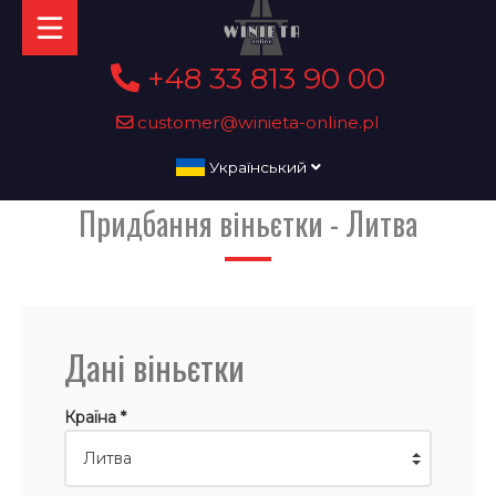
+48 33 813 90 00
customer@winieta-online.pl
Український
Придбання віньєтки - Литва
Дані віньєтки
Країна *