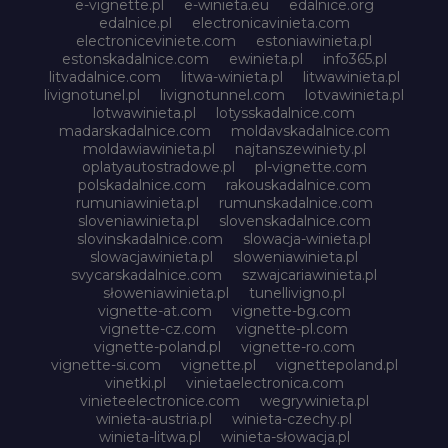
e-vignette.pl
e-winieta.eu
edalnice.org
edalnice.pl
electronicavinieta.com
electroniceviniete.com
estoniawinieta.pl
estonskadalnice.com
ewinieta.pl
info365.pl
litvadalnice.com
litwa-winieta.pl
litwawinieta.pl
livignotunel.pl
livignotunnel.com
lotvawinieta.pl
lotwawinieta.pl
lotysskadalnice.com
madarskadalnice.com
moldavskadalnice.com
moldawiawinieta.pl
najtanszewiniety.pl
oplatyautostradowe.pl
pl-vignette.com
polskadalnice.com
rakouskadalnice.com
rumuniawinieta.pl
rumunskadalnice.com
sloveniawinieta.pl
slovenskadalnice.com
slovinskadalnice.com
slowacja-winieta.pl
slowacjawinieta.pl
sloweniawinieta.pl
svycarskadalnice.com
szwajcariawinieta.pl
słoweniawinieta.pl
tunellivigno.pl
vignette-at.com
vignette-bg.com
vignette-cz.com
vignette-pl.com
vignette-poland.pl
vignette-ro.com
vignette-si.com
vignette.pl
vignettepoland.pl
vinetki.pl
vinietaelectronica.com
vinieteelectronice.com
wegrywinieta.pl
winieta-austria.pl
winieta-czechy.pl
winieta-litwa.pl
winieta-słowacja.pl