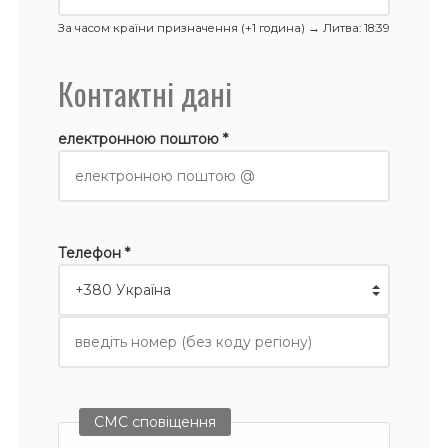
За часом країни призначення (+1 година) →
Литва
: 18:39
Контактні дані
електронною поштою *
Телефон *
СМС сповіщення