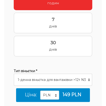
годин
7
днів
30
днів
Тип віньєтки *
Ціна:
149 PLN