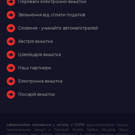
Переваги електронної віньєтки
Звільнення від сплати податків
Словенія - уникайте автомагістралей
Австрія віньєтка
Швейцарія віньєтка
Наші партнери
Електронна віньєтка
Глосарій віньєток
Інформаційне положення у зв’язку з GDPR
адміністратором ваших
персональних даних є Feniqs.pl Prosta Spółka Akcyjna. Ваші
персональні дані будуть оброблятися з метою надання послуг/