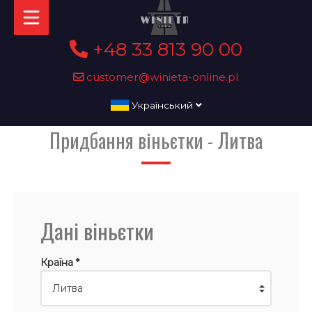
+48 33 813 90 00
customer@winieta-online.pl
Український
Придбання віньєтки - Литва
Дані віньєтки
Країна *