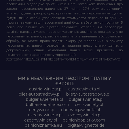
пропозицій відповідно до ст. 6 сек. 1 літ. Загального положення про
захист персональних даних від 27 квітня 2016 року як законний
інтерес адміністратора, одержувачами ваших персональних даних
будуть лише особи, уповноважені отримувати персональні дані на
підставі закону, ваші персональні дані будуть зберігатися протягом 5
років або більше на підставі законних інтересів, які переслідує
адміністратор, ви маєте право вимагати від адміністратора доступу до
персональних даних, право виправити їх видалення або обмежити
обробку, ви маєте право подати скаргу до Управління із захисту
персональних даних президента, надання персональних даних є
добровільним, однак ненадання даних може призвести до
неможливості надання послуг/пропозицій.
JESTEŚMY NIEZALEŻNYM REJESTRATOREM OPŁAT AUTOSTRADOWYCH
МИ Є НЕЗАЛЕЖНИМ РЕЄСТРОМ ПЛАТІВ У
ЄВРОПІ:
austria-winieta.pl
austriawinieta.pl
bilet-autostradowy.pl
bilety-autostradowe.pl
bulgariawienieta.pl
bulgariawinieta.pl
bulharskadalnice.com
cenawiniety.pl
cenywiniet.pl
chorwacjawinieta.pl
czechy-winieta.pl
czechywinieta.pl
czechywiniety.pl
dalnicnipoplatky.com
dalnicniznamka.eu
digital-vignette.de