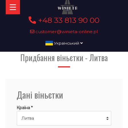
+48 33 813 90 00
customer@winieta-online.pl
Український
Придбання віньєтки - Литва
Дані віньєтки
Країна *