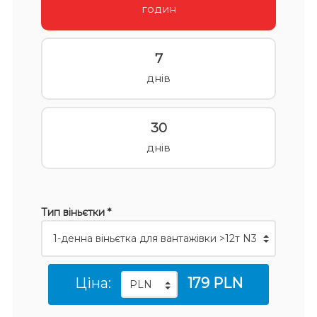
годин
7
днів
30
днів
Тип віньєтки *
Ціна:
179 PLN