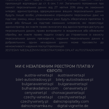
пропозицій відповідно до ст. 6 сек. 1 літ. Загального положення про
захист персональних даних від 27 квітня 2016 року як законний
інтерес адміністратора, одержувачами ваших персональних даних
будуть лише особи, уповноважені отримувати персональні дані на
підставі закону, ваші персональні дані будуть зберігатися протягом 5
років або більше на підставі законних інтересів, які переслідує
адміністратор, ви маєте право вимагати від адміністратора доступу до
персональних даних, право виправити їх видалення або обмежити
обробку, ви маєте право подати скаргу до Управління із захисту
персональних даних президента, надання персональних даних є
добровільним, однак ненадання даних може призвести до
неможливості надання послуг/пропозицій.
JESTEŚMY NIEZALEŻNYM REJESTRATOREM OPŁAT AUTOSTRADOWYCH
МИ Є НЕЗАЛЕЖНИМ РЕЄСТРОМ ПЛАТІВ У
ЄВРОПІ:
austria-winieta.pl
austriawinieta.pl
bilet-autostradowy.pl
bilety-autostradowe.pl
bulgariawienieta.pl
bulgariawinieta.pl
bulharskadalnice.com
cenawiniety.pl
cenywiniet.pl
chorwacjawinieta.pl
czechy-winieta.pl
czechywinieta.pl
czechywiniety.pl
dalnicnipoplatky.com
dalnicniznamka.eu
digital-vignette.de