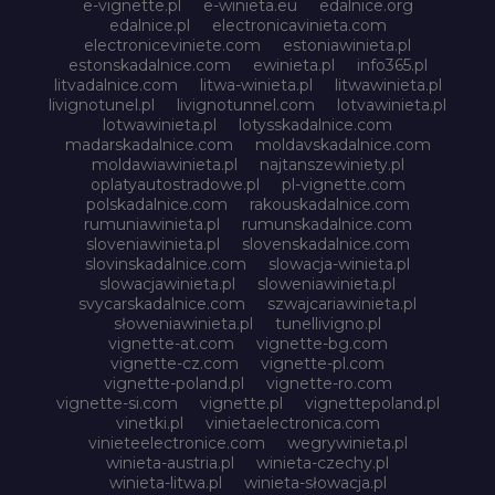
e-vignette.pl
e-winieta.eu
edalnice.org
edalnice.pl
electronicavinieta.com
electroniceviniete.com
estoniawinieta.pl
estonskadalnice.com
ewinieta.pl
info365.pl
litvadalnice.com
litwa-winieta.pl
litwawinieta.pl
livignotunel.pl
livignotunnel.com
lotvawinieta.pl
lotwawinieta.pl
lotysskadalnice.com
madarskadalnice.com
moldavskadalnice.com
moldawiawinieta.pl
najtanszewiniety.pl
oplatyautostradowe.pl
pl-vignette.com
polskadalnice.com
rakouskadalnice.com
rumuniawinieta.pl
rumunskadalnice.com
sloveniawinieta.pl
slovenskadalnice.com
slovinskadalnice.com
slowacja-winieta.pl
slowacjawinieta.pl
sloweniawinieta.pl
svycarskadalnice.com
szwajcariawinieta.pl
słoweniawinieta.pl
tunellivigno.pl
vignette-at.com
vignette-bg.com
vignette-cz.com
vignette-pl.com
vignette-poland.pl
vignette-ro.com
vignette-si.com
vignette.pl
vignettepoland.pl
vinetki.pl
vinietaelectronica.com
vinieteelectronice.com
wegrywinieta.pl
winieta-austria.pl
winieta-czechy.pl
winieta-litwa.pl
winieta-słowacja.pl