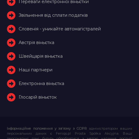
Переваги електронної віньєтки
Звільнення від сплати податків
Словенія - уникайте автомагістралей
Австрія віньєтка
Швейцарія віньєтка
Наші партнери
Електронна віньєтка
Глосарій віньєток
Інформаційне положення у зв’язку з GDPR
адміністратором ваших
персональних даних є Feniqs.pl Prosta Spółka Akcyjna. Ваші
персональні дані будуть оброблятися з метою надання послуг/