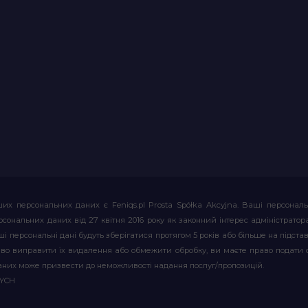
их персональних даних є Feniqs.pl Prosta Spółka Akcyjna. Ваші персонал
т персональних даних від 27 квітня 2016 року як законний інтерес адміністр
і персональні дані будуть зберігатися протягом 5 років або більше на підставі
аво виправити їх видалення або обмежити обробку, ви маєте право подати 
аних може призвести до неможливості надання послуг/пропозицій.
WYCH