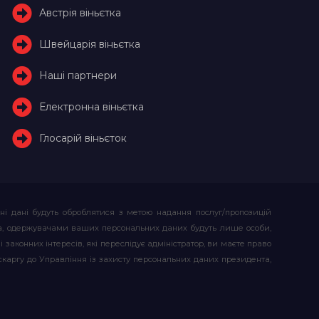
Австрія віньєтка
Швейцарія віньєтка
Наші партнери
Електронна віньєтка
Глосарій віньєток
ьні дані будуть оброблятися з метою надання послуг/пропозицій
атора, одержувачами ваших персональних даних будуть лише особи,
 законних інтересів, які переслідує адміністратор, ви маєте право
скаргу до Управління із захисту персональних даних президента,