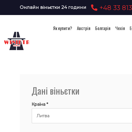
+48 33 813
Онлайн віньєтки 24 години
Як купити?
Австрія
Болгарія
Чехія
Е
Дані віньєтки
Країна *