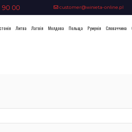
 90 00
customer@winieta-online.pl
стонія
Литва
Латвія
Молдова
Польща
Румунія
Словаччина
Придбання віньєтки - Литва