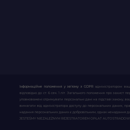
Інформаційне положення у зв’язку з GDPR
адміністратором ваш
відповідно до ст. 6 сек. 1 літ. Загального положення про захис
уповноважені отримувати персональні дані на підставі закону, ваш
вимагати від адміністратора доступу до персональних даних, пр
надання персональних даних є добровільним, однак ненадання д
JESTEŚMY NIEZALEŻNYM REJESTRATOREM OPŁAT AUTOSTRADO