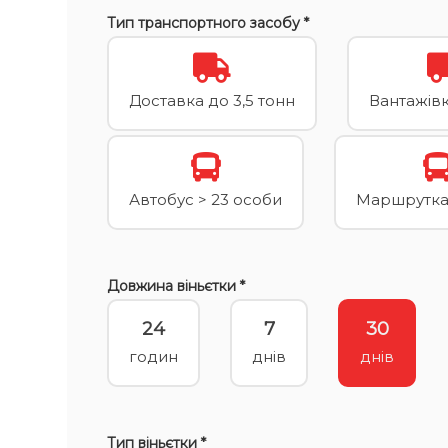
Тип транспортного засобу *
Доставка до 3,5 тонн
Вантажівка
Автобус > 23 особи
Маршрутка 
Довжина віньєтки *
24
7
30
годин
днів
днів
Тип віньєтки *