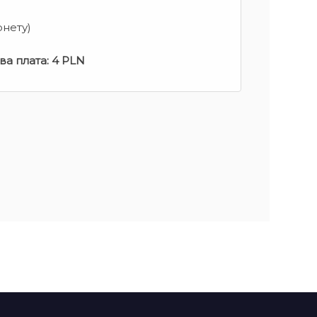
рнету)
ва плата:
4 PLN