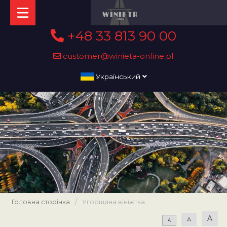
+48 33 813 90 00
customer@winieta-online.pl
Український
Головна сторінка
/
Угорщина віньєтка
A
A
A