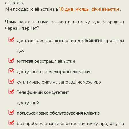
оплатою.
Ми продаємо віньєтки на
10 днів, місяць
і
річні віньєтки
.
Чому
варто
з нами
замовити віньєтку для Угорщини
через Інтернет?
доставка реєстрації віньєтки до
15 хвилин
протягом
дня
миттєва
реєстрація віньєтки
доступні лише
електронні віньєтки
,
купити наклейку на заправці неможливо
Телефонний консультант
доступний
польськомовне обслуговування клієнтів
без проблем знайти електронну точку продажу на