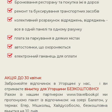
Бронювання ресторану та покупка їжі в дорозі
ремонт та буксирування транспортних засобів
колективний розрахунок відряджень, відряджень -
все в одній панелі та одному рахунку
плата за паркування в деяких містах
автостоянки, що охороняються
електронний гаманець для оплати
АКЦІЯ ДО 30 квітня:
Забронюйте відпочинок в Угорщині у нас, і ви
отримаєте
віньєтку для Угорщини БЕЗКОШТОВНО!
Разом із нашим партнером www.travelbook.pl ми
пропонуємо пакет із відпочинком: на озері Балатон, у
термах: Егер, Мішкольц, Хайдусобосло, безкоштовна
віньєтка на 10 днів.