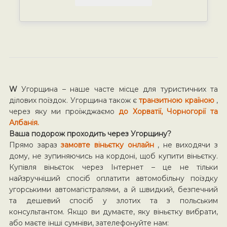
W
Угорщина – наше часте місце для туристичних та
ділових поїздок. Угорщина також є
транзитною країною
,
через яку ми проїжджаємо
до Хорватії, Чорногорії та
Албанія.
Ваша подорож проходить через Угорщину?
Прямо зараз
замовте віньєтку онлайн
, не виходячи з
дому, не зупиняючись на кордоні, щоб купити віньєтку.
Купівля віньєток через Інтернет – це не тільки
найзручніший спосіб оплатити автомобільну поїздку
угорськими автомагістралями, а й швидкий, безпечний
та дешевий спосіб у злотих та з польським
консультантом. Якщо ви думаєте, яку віньєтку вибрати,
або маєте інші сумніви, зателефонуйте нам: