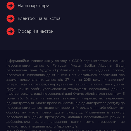
Наші партнери
Електронна віньєтка
Глосарій віньєток
Інформаційне положення у зв’язку з GDPR
адміністратором ваших
персональних даних є Feniqs.pl Prosta Spółka Akcyjna. Ваші
персональні дані будуть оброблятися з метою надання послуг/
пропозицій відповідно до ст. 6 сек. 1 літ. Загального положення про
захист персональних даних від 27 квітня 2016 року як законний
інтерес адміністратора, одержувачами ваших персональних даних
будуть лише особи, уповноважені отримувати персональні дані на
підставі закону, ваші персональні дані будуть зберігатися протягом 5
років або більше на підставі законних інтересів, які переслідує
адміністратор, ви маєте право вимагати від адміністратора доступу до
персональних даних, право виправити їх видалення або обмежити
обробку, ви маєте право подати скаргу до Управління із захисту
персональних даних президента, надання персональних даних є
добровільним, однак ненадання даних може призвести до
неможливості надання послуг/пропозицій.
JESTEŚMY NIEZALEŻNYM REJESTRATOREM OPŁAT AUTOSTRADOWYCH