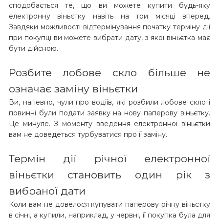
сподобається те, що ви можете купити будь-яку
електронну віньєтку навіть на три місяці вперед.
Завдяки можливості відтермінування початку терміну дії
при покупці ви можете вибрати дату, з якої віньєтка має
бути дійсною.
Розбите лобове скло більше не
означає заміну віньєтки
Ви, напевно, чули про водіїв, які розбили лобове скло і
повинні були подати заявку на нову паперову віньєтку.
Це минуле. З моменту введення електронної віньєтки
вам не доведеться турбуватися про її заміну. ​​
Термін дії річної електронної
віньєтки становить один рік з
вибраної дати
Коли вам не довелося купувати паперову річну віньєтку
в січні, а купили, наприклад, у червні, її покупка була для