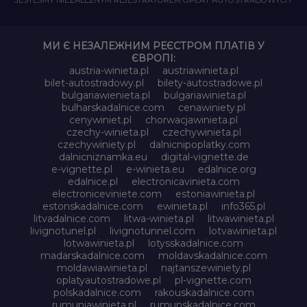
МИ Є НЕЗАЛЕЖНИМ РЕЄСТРОМ ПЛАТІВ У
ЄВРОПІ:
austria-winieta.pl
austriawinieta.pl
bilet-autostradowy.pl
bilety-autostradowe.pl
bulgariawienieta.pl
bulgariawinieta.pl
bulharskadalnice.com
cenawiniety.pl
cenywiniet.pl
chorwacjawinieta.pl
czechy-winieta.pl
czechywinieta.pl
czechywiniety.pl
dalnicnipoplatky.com
dalnicniznamka.eu
digital-vignette.de
e-vignette.pl
e-winieta.eu
edalnice.org
edalnice.pl
electronicavinieta.com
electroniceviniete.com
estoniawinieta.pl
estonskadalnice.com
ewinieta.pl
info365.pl
litvadalnice.com
litwa-winieta.pl
litwawinieta.pl
livignotunel.pl
livignotunnel.com
lotvawinieta.pl
lotwawinieta.pl
lotysskadalnice.com
madarskadalnice.com
moldavskadalnice.com
moldawiawinieta.pl
najtanszewiniety.pl
oplatyautostradowe.pl
pl-vignette.com
polskadalnice.com
rakouskadalnice.com
rumuniawinieta.pl
rumunskadalnice.com