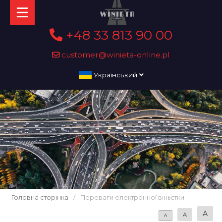
+48 33 813 90 00
customer@winieta-online.pl
Український
Головна сторінка
/
Переваги електронної віньєтки
A
A
A