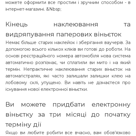
можете оформити все простим і зручним способом - в
інтернет-магазині. &Nbsp;
Кінець наклеювання та
видряпування паперових віньєток
Немає більше старих наклейок і зберігання ваучерів. За
допомогою всього кількох кліків ви готові до роботи. На
основі реєстраційного номера автомобіля нова система
автоматично розпізнає, чи сплатили ви мито і на який
термін. Непрактичне наклеювання старих віньєток на
автомагістралях, які часто залишали залишки клею на
лобовому склі, упущено. Ви навіть не дізнаєтеся про
існування нової електронної віньєтки.
Ви можете придбати електронну
віньєтку за три місяці до початку
терміну дії
Якщо ви любите робити все вчасно, вам обов’язково