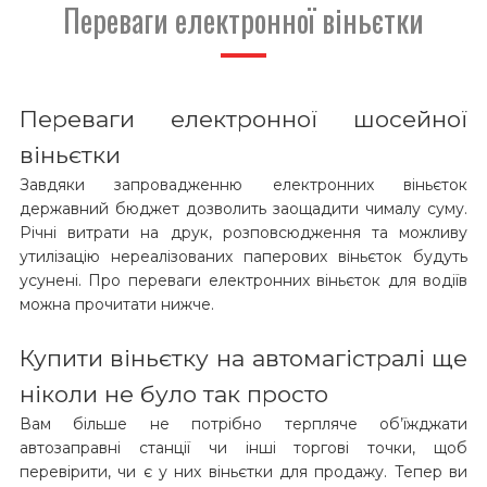
Переваги електронної віньєтки
Переваги електронної шосейної
віньєтки
Завдяки запровадженню електронних віньєток
державний бюджет дозволить заощадити чималу суму.
Річні витрати на друк, розповсюдження та можливу
утилізацію нереалізованих паперових віньєток будуть
усунені. Про переваги електронних віньєток для водіїв
можна прочитати нижче.
Купити віньєтку на автомагістралі ще
ніколи не було так просто
Вам більше не потрібно терпляче об’їжджати
автозаправні станції чи інші торгові точки, щоб
перевірити, чи є у них віньєтки для продажу. Тепер ви