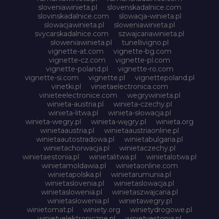
sloveniawinieta.pl
slovenskadalnice.com
slovinskadalnice.com
slowacja-winieta.pl
slowacjawinieta.pl
sloweniawinieta.pl
svycarskadalnice.com
szwajcariawinieta.pl
słoweniawinieta.pl
tunellivigno.pl
vignette-at.com
vignette-bg.com
vignette-cz.com
vignette-pl.com
vignette-poland.pl
vignette-ro.com
vignette-si.com
vignette.pl
vignettepoland.pl
vinetki.pl
vinietaelectronica.com
vinieteelectronice.com
wegrywinieta.pl
winieta-austria.pl
winieta-czechy.pl
winieta-litwa.pl
winieta-słowacja.pl
winieta-wegry.pl
winieta-węgry.pl
winieta.org
winietaaustria.pl
winietaaustriaonline.pl
winietaautostradowa.pl
winietabulgaria.pl
winietachorwacja.pl
winietaczechy.pl
winietaestonia.pl
winietalitwa.pl
winietalotwa.pl
winietamoldawia.pl
winietaonline.com
winietapolska.pl
winietarumunia.pl
winietaslovenia.pl
winietaslowacja.pl
winietaslowenia.pl
winietaszwajcaria.pl
winietasłowenia.pl
winietawegry.pl
winietomat.pl
winiety.org
winietydrogowe.pl
winietyelektroniczne.pl
winietyestonia.pl